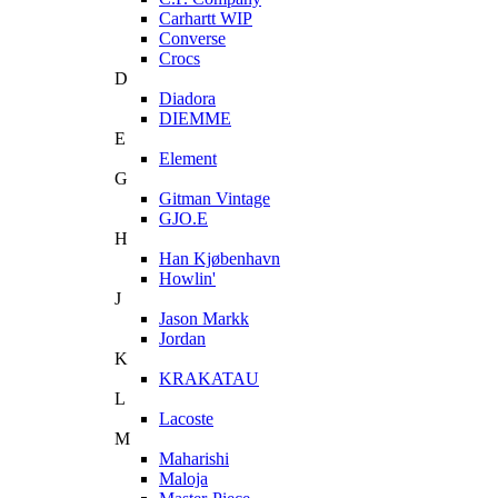
Carhartt WIP
Converse
Crocs
D
Diadora
DIEMME
E
Element
G
Gitman Vintage
GJO.E
H
Han Kjøbenhavn
Howlin'
J
Jason Markk
Jordan
K
KRAKATAU
L
Lacoste
M
Maharishi
Maloja