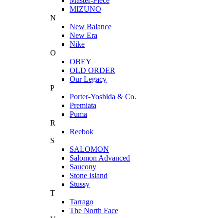
Master-Piece
MIZUNO
N
New Balance
New Era
Nike
O
OBEY
OLD ORDER
Our Legacy
P
Porter-Yoshida & Co.
Premiata
Puma
R
Reebok
S
SALOMON
Salomon Advanced
Saucony
Stone Island
Stussy
T
Tarrago
The North Face