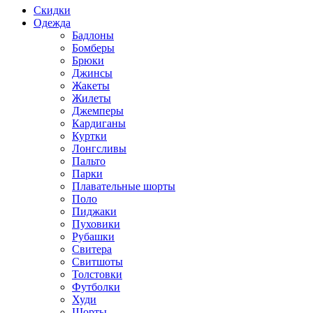
Скидки
Одежда
Бадлоны
Бомберы
Брюки
Джинсы
Жакеты
Жилеты
Джемперы
Кардиганы
Куртки
Лонгсливы
Пальто
Парки
Плавательные шорты
Поло
Пиджаки
Пуховики
Рубашки
Свитера
Свитшоты
Толстовки
Футболки
Худи
Шорты