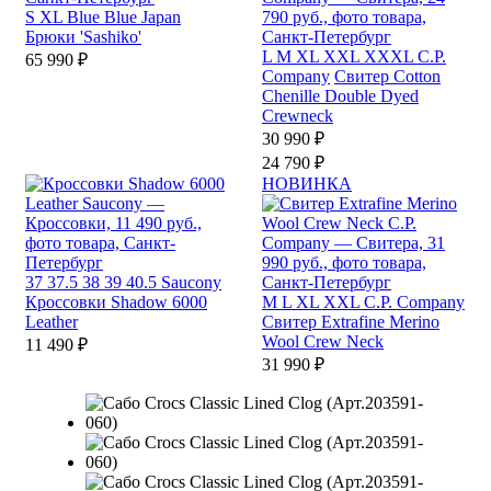
S
XL
Blue Blue Japan
Брюки 'Sashiko'
L
M
XL
XXL
XXXL
C.P.
65 990 ₽
Company
Свитер Cotton
Chenille Double Dyed
Crewneck
30 990 ₽
24 790 ₽
НОВИНКА
37
37.5
38
39
40.5
Saucony
Кроссовки Shadow 6000
M
L
XL
XXL
C.P. Company
Leather
Свитер Extrafine Merino
Wool Crew Neck
11 490 ₽
31 990 ₽