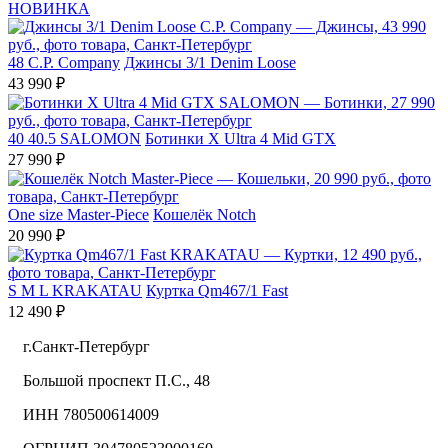
НОВИНКА
48
C.P. Company
Джинсы 3/1 Denim Loose
43 990 ₽
40
40.5
SALOMON
Ботинки X Ultra 4 Mid GTX
27 990 ₽
One size
Master-Piece
Кошелёк Notch
20 990 ₽
S
M
L
KRAKATAU
Куртка Qm467/1 Fast
12 490 ₽
г.Санкт-Петербург
Большой проспект П.С., 48
ИНН 780500614009