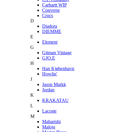
Carhartt WIP
Converse
Crocs
D
Diadora
DIEMME
E
Element
G
Gitman Vintage
GJO.E
H
Han Kjøbenhavn
Howlin'
J
Jason Markk
Jordan
K
KRAKATAU
L
Lacoste
M
Maharishi
Maloja