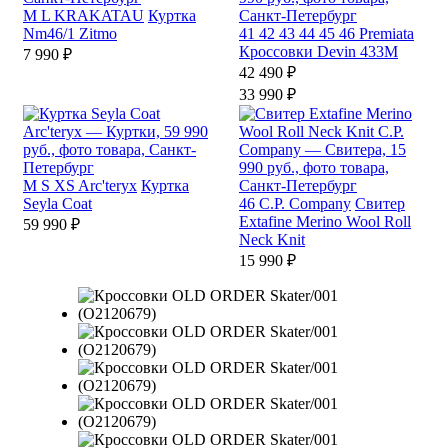
M
L
KRAKATAU
Куртка
Nm46/1 Zitmo
41
42
43
44
45
46
Premiata
Кроссовки Devin 433M
7 990 ₽
42 490 ₽
33 990 ₽
M
S
XS
Arc'teryx
Куртка
Seyla Coat
46
C.P. Company
Свитер
Extafine Merino Wool Roll
59 990 ₽
Neck Knit
15 990 ₽