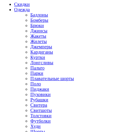
Скидки
Одежда
Бадлоны
Бомберы
Брюки
Джинсы
Жакеты
Жилеты
Джемперы
Кардиганы
Куртки
Лонгсливы
Пальто
Парки
Плавательные шорты
Поло
Пиджаки
Пуховики
Рубашки
Свитера
Свитшоты
Толстовки
Футболки
Худи
Шорты