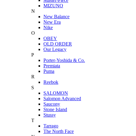
Master-Piece
MIZUNO
N
New Balance
New Era
Nike
O
OBEY
OLD ORDER
Our Legacy
P
Porter-Yoshida & Co.
Premiata
Puma
R
Reebok
S
SALOMON
Salomon Advanced
Saucony
Stone Island
Stussy
T
Tarrago
The North Face