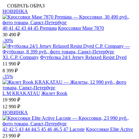
СОБРАТЬ ОБРАЗ
НОВИНКА
40
41
42
43
44
45
Premiata
Кроссовки Mase 7870
30 490 ₽
-30%
XL
C.P. Company
Футболка 24/1 Jersey Relaxed Resist Dyed
11 990 ₽
8 399 ₽
-35%
L
M
KRAKATAU
Жилет Rook
19 990 ₽
12 990 ₽
НОВИНКА
42
42.5
43
44
44.5
45
46
46.5
47
Lacoste
Кроссовки Elite Active
23 990 ₽