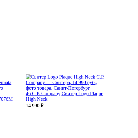
46
C.P. Company
Свитер Logo Plaque
 7076M
High Neck
14 990 ₽