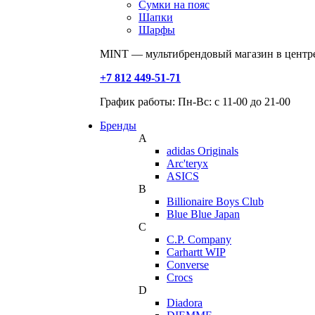
Сумки на пояс
Шапки
Шарфы
MINT — мультибрендовый магазин в центре
+7 812 449-51-71
График работы: Пн-Вс: с 11-00 до 21-00
Бренды
A
adidas Originals
Arc'teryx
ASICS
B
Billionaire Boys Club
Blue Blue Japan
C
C.P. Company
Carhartt WIP
Converse
Crocs
D
Diadora