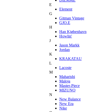
DIEMME
E
Element
G
Gitman Vintage
GJO.E
H
Han Kjøbenhavn
Howlin'
J
Jason Markk
Jordan
K
KRAKATAU
L
Lacoste
M
Maharishi
Maloja
Master-Piece
MIZUNO
N
New Balance
New Era
Nike