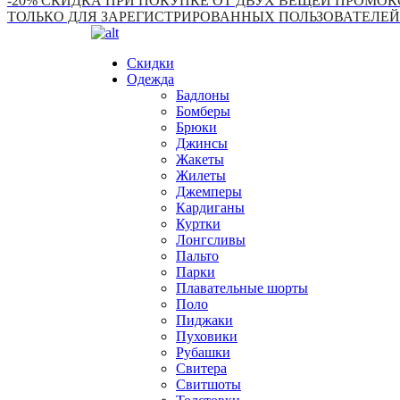
-20% СКИДКА ПРИ ПОКУПКЕ ОТ ДВУХ ВЕЩЕЙ ПРОМОКО
ТОЛЬКО ДЛЯ ЗАРЕГИСТРИРОВАННЫХ ПОЛЬЗОВАТЕЛЕЙ
Скидки
Одежда
Бадлоны
Бомберы
Брюки
Джинсы
Жакеты
Жилеты
Джемперы
Кардиганы
Куртки
Лонгсливы
Пальто
Парки
Плавательные шорты
Поло
Пиджаки
Пуховики
Рубашки
Свитера
Свитшоты