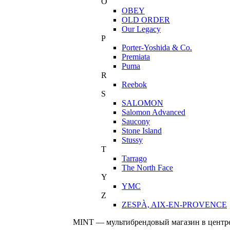
O
OBEY
OLD ORDER
Our Legacy
P
Porter-Yoshida & Co.
Premiata
Puma
R
Reebok
S
SALOMON
Salomon Advanced
Saucony
Stone Island
Stussy
T
Tarrago
The North Face
Y
YMC
Z
ZESPÀ, AIX-EN-PROVENCE
MINT — мультибрендовый магазин в центре