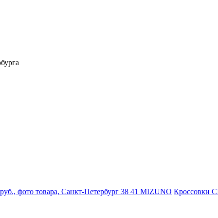
бурга
38
41
MIZUNO
Кроссовки 