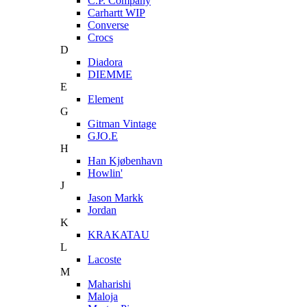
C.P. Company
Carhartt WIP
Converse
Crocs
D
Diadora
DIEMME
E
Element
G
Gitman Vintage
GJO.E
H
Han Kjøbenhavn
Howlin'
J
Jason Markk
Jordan
K
KRAKATAU
L
Lacoste
M
Maharishi
Maloja