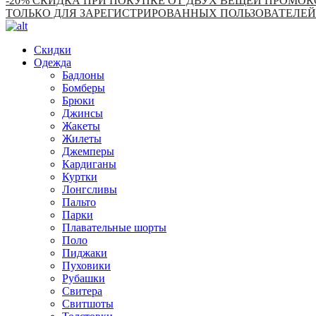
-20% СКИДКА ПРИ ПОКУПКЕ ОТ ДВУХ ВЕЩЕЙ ПРОМОКО
ТОЛЬКО ДЛЯ ЗАРЕГИСТРИРОВАННЫХ ПОЛЬЗОВАТЕЛЕЙ
Скидки
Одежда
Бадлоны
Бомберы
Брюки
Джинсы
Жакеты
Жилеты
Джемперы
Кардиганы
Куртки
Лонгсливы
Пальто
Парки
Плавательные шорты
Поло
Пиджаки
Пуховики
Рубашки
Свитера
Свитшоты