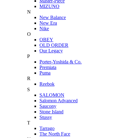
Master-Piece
MIZUNO
N
New Balance
New Era
Nike
O
OBEY
OLD ORDER
Our Legacy
P
Porter-Yoshida & Co.
Premiata
Puma
R
Reebok
S
SALOMON
Salomon Advanced
Saucony
Stone Island
Stussy
T
Tarrago
The North Face