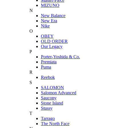
Master-Piece
MIZUNO
N
New Balance
New Era
Nike
O
OBEY
OLD ORDER
Our Legacy
P
Porter-Yoshida & Co.
Premiata
Puma
R
Reebok
S
SALOMON
Salomon Advanced
Saucony
Stone Island
Stussy
T
Tarrago
The North Face