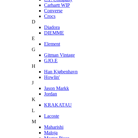
Carhartt WIP
Converse
Crocs
D
Diadora
DIEMME
E
Element
G
Gitman Vintage
GJO.E
H
Han Kjøbenhavn
Howlin'
J
Jason Markk
Jordan
K
KRAKATAU
L
Lacoste
M
Maharishi
Maloja