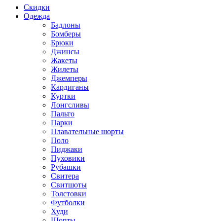
Скидки
Одежда
Бадлоны
Бомберы
Брюки
Джинсы
Жакеты
Жилеты
Джемперы
Кардиганы
Куртки
Лонгсливы
Пальто
Парки
Плавательные шорты
Поло
Пиджаки
Пуховики
Рубашки
Свитера
Свитшоты
Толстовки
Футболки
Худи
Шорты