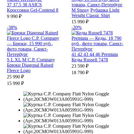
37
37.5
38
ASICS
Кроссовки Gel-Contend 8
M
Stussy
Рубашка Light
Weight Classic Shirt
9 990 ₽
15 990 ₽
-38%
-20%
41
42
43
44
46
Premiata
S
L
XL
M
C.P. Company
Кеды Russell 7478
Брюки Diagonal Raised
23 590 ₽
Fleece Logo
18 790 ₽
25 990 ₽
15 990 ₽