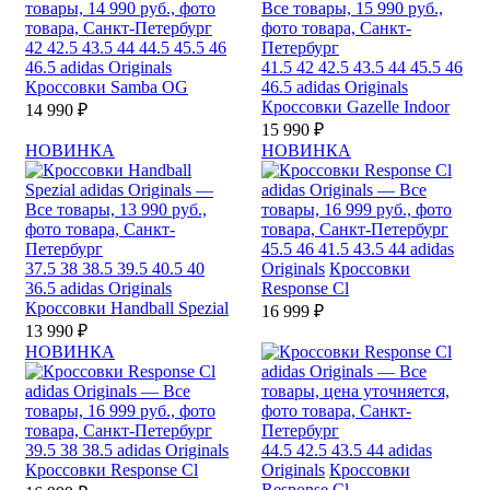
42
42.5
43.5
44
44.5
45.5
46
46.5
adidas Originals
41.5
42
42.5
43.5
44
45.5
46
Кроссовки Samba OG
46.5
adidas Originals
Кроссовки Gazelle Indoor
14 990 ₽
15 990 ₽
НОВИНКА
НОВИНКА
45.5
46
41.5
43.5
44
adidas
37.5
38
38.5
39.5
40.5
40
Originals
Кроссовки
36.5
adidas Originals
Response Cl
Кроссовки Handball Spezial
16 999 ₽
13 990 ₽
НОВИНКА
39.5
38
38.5
adidas Originals
44.5
42.5
43.5
44
adidas
Кроссовки Response Cl
Originals
Кроссовки
Response Cl