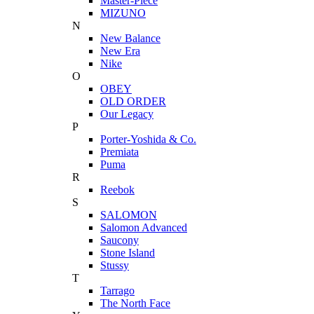
Master-Piece
MIZUNO
N
New Balance
New Era
Nike
O
OBEY
OLD ORDER
Our Legacy
P
Porter-Yoshida & Co.
Premiata
Puma
R
Reebok
S
SALOMON
Salomon Advanced
Saucony
Stone Island
Stussy
T
Tarrago
The North Face