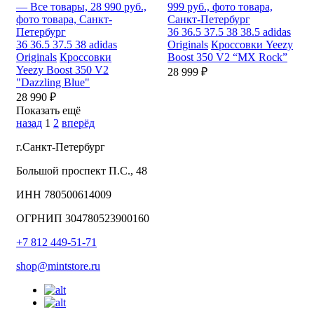
36
36.5
37.5
38
38.5
adidas
36
36.5
37.5
38
adidas
Originals
Кроссовки Yeezy
Originals
Кроссовки
Boost 350 V2 “MX Rock”
Yeezy Boost 350 V2
28 999 ₽
"Dazzling Blue"
28 990 ₽
Показать ещё
назад
1
2
вперёд
г.Санкт-Петербург
Большой проспект П.С., 48
ИНН 780500614009
ОГРНИП 304780523900160
+7 812 449-51-71
shop@mintstore.ru