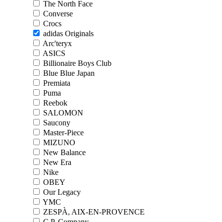
The North Face
Converse
Crocs
adidas Originals
Arc'teryx
ASICS
Billionaire Boys Club
Blue Blue Japan
Premiata
Puma
Reebok
SALOMON
Saucony
Master-Piece
MIZUNO
New Balance
New Era
Nike
OBEY
Our Legacy
YMC
ZESPÀ, AIX-EN-PROVENCE
C.P. Company