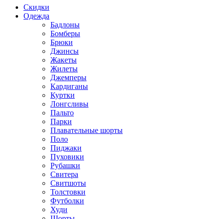
Скидки
Одежда
Бадлоны
Бомберы
Брюки
Джинсы
Жакеты
Жилеты
Джемперы
Кардиганы
Куртки
Лонгсливы
Пальто
Парки
Плавательные шорты
Поло
Пиджаки
Пуховики
Рубашки
Свитера
Свитшоты
Толстовки
Футболки
Худи
Шорты