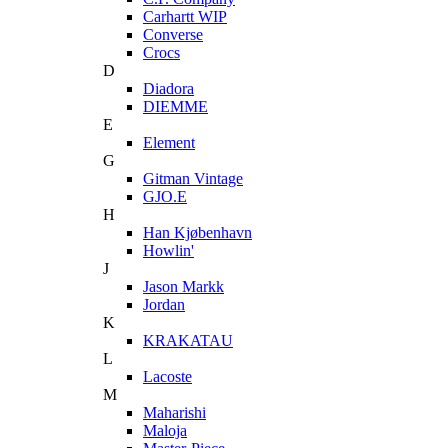
Carhartt WIP
Converse
Crocs
D
Diadora
DIEMME
E
Element
G
Gitman Vintage
GJO.E
H
Han Kjøbenhavn
Howlin'
J
Jason Markk
Jordan
K
KRAKATAU
L
Lacoste
M
Maharishi
Maloja