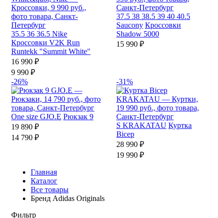
37.5
38
38.5
39
40
40.5
Saucony
Кроссовки
35.5
36
36.5
Nike
Shadow 5000
Кроссовки V2K Run
15 990 ₽
Runtekk "Summit White"
16 990 ₽
9 990 ₽
-26%
-31%
One size
GJO.E
Рюкзак 9
S
KRAKATAU
Куртка
19 890 ₽
Bicep
14 790 ₽
28 990 ₽
19 990 ₽
Главная
Каталог
Все товары
Бренд Adidas Originals
Фильтр