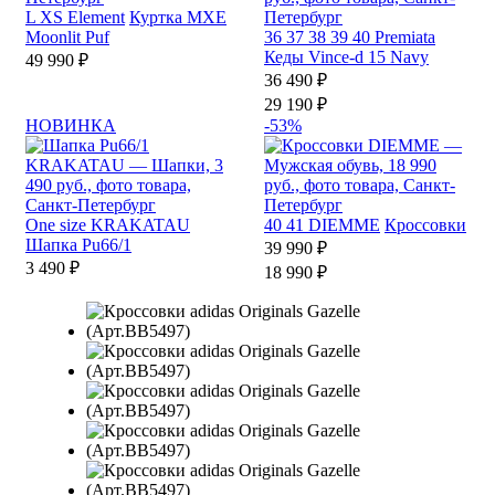
L
XS
Element
Куртка MXE
Moonlit Puf
36
37
38
39
40
Premiata
Кеды Vince-d 15 Navy
49 990 ₽
36 490 ₽
29 190 ₽
НОВИНКА
-53%
One size
KRAKATAU
40
41
DIEMME
Кроссовки
Шапка Pu66/1
39 990 ₽
3 490 ₽
18 990 ₽