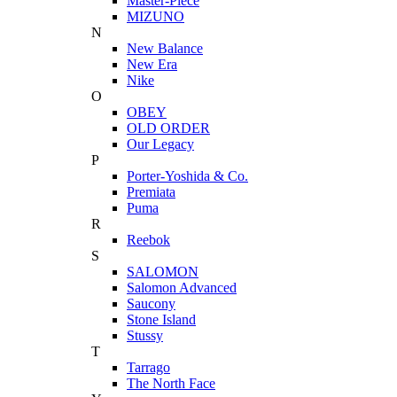
Master-Piece
MIZUNO
N
New Balance
New Era
Nike
O
OBEY
OLD ORDER
Our Legacy
P
Porter-Yoshida & Co.
Premiata
Puma
R
Reebok
S
SALOMON
Salomon Advanced
Saucony
Stone Island
Stussy
T
Tarrago
The North Face