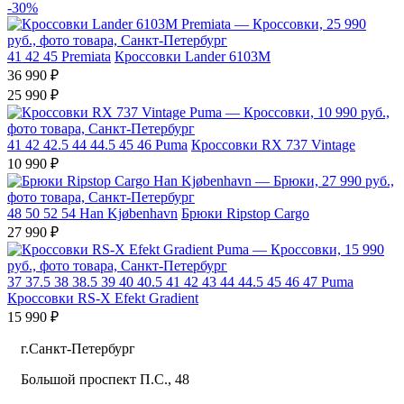
-30%
41
42
45
Premiata
Кроссовки Lander 6103M
36 990 ₽
25 990 ₽
41
42
42.5
44
44.5
45
46
Puma
Кроссовки RX 737 Vintage
10 990 ₽
48
50
52
54
Han Kjøbenhavn
Брюки Ripstop Cargo
27 990 ₽
37
37.5
38
38.5
39
40
40.5
41
42
43
44
44.5
45
46
47
Puma
Кроссовки RS-X Efekt Gradient
15 990 ₽
г.Санкт-Петербург
Большой проспект П.С., 48