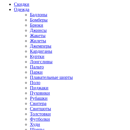
Скидки
Одежда
Бадлоны
Бомберы
Брюки
Джинсы
Жакеты
Жилеты
Джемперы
Кардиганы
Куртки
Лонгсливы
Пальто
Парки
Плавательные шорты
Поло
Пиджаки
Пуховики
Рубашки
Свитера
Свитшоты
Толстовки
Футболки
Худи
Шорты