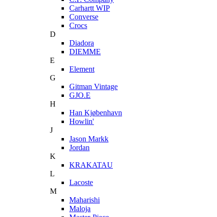
Carhartt WIP
Converse
Crocs
D
Diadora
DIEMME
E
Element
G
Gitman Vintage
GJO.E
H
Han Kjøbenhavn
Howlin'
J
Jason Markk
Jordan
K
KRAKATAU
L
Lacoste
M
Maharishi
Maloja