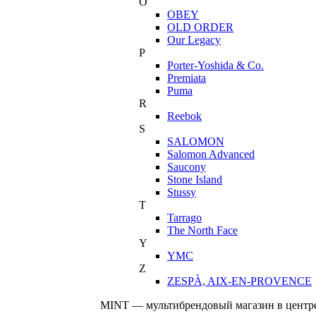
O
OBEY
OLD ORDER
Our Legacy
P
Porter-Yoshida & Co.
Premiata
Puma
R
Reebok
S
SALOMON
Salomon Advanced
Saucony
Stone Island
Stussy
T
Tarrago
The North Face
Y
YMC
Z
ZESPÀ, AIX-EN-PROVENCE
MINT — мультибрендовый магазин в центре