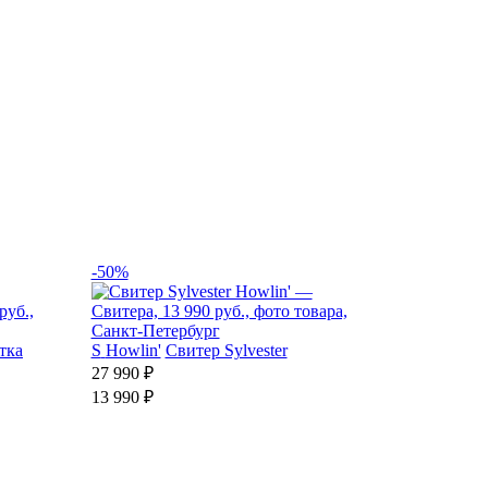
-50%
тка
S
Howlin'
Свитер Sylvester
27 990 ₽
13 990 ₽