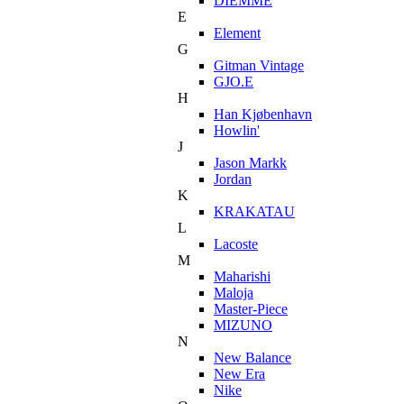
DIEMME
E
Element
G
Gitman Vintage
GJO.E
H
Han Kjøbenhavn
Howlin'
J
Jason Markk
Jordan
K
KRAKATAU
L
Lacoste
M
Maharishi
Maloja
Master-Piece
MIZUNO
N
New Balance
New Era
Nike