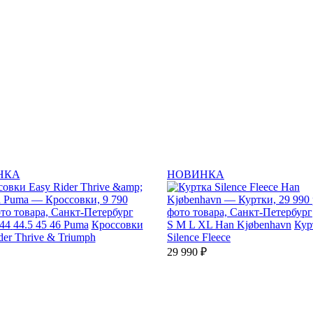
НКА
НОВИНКА
44
44.5
45
46
Puma
Кроссовки
S
M
L
XL
Han Kjøbenhavn
Кур
der Thrive & Triumph
Silence Fleece
29 990 ₽