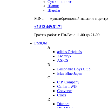
Сумки на пояс
Шапки
Шарфы
MINT — мультибрендовый магазин в центре
+7 812 449-51-71
График работы: Пн-Вс: с 11-00 до 21-00
Бренды
A
adidas Originals
Arc'teryx
ASICS
B
Billionaire Boys Club
Blue Blue Japan
C
C.P. Company
Carhartt WIP
Converse
Crocs
D
Diadora