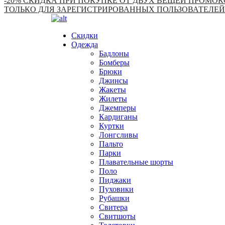
-20% СКИДКА ПРИ ПОКУПКЕ ОТ ДВУХ ВЕЩЕЙ ПРОМОКО
ТОЛЬКО ДЛЯ ЗАРЕГИСТРИРОВАННЫХ ПОЛЬЗОВАТЕЛЕЙ
Скидки
Одежда
Бадлоны
Бомберы
Брюки
Джинсы
Жакеты
Жилеты
Джемперы
Кардиганы
Куртки
Лонгсливы
Пальто
Парки
Плавательные шорты
Поло
Пиджаки
Пуховики
Рубашки
Свитера
Свитшоты