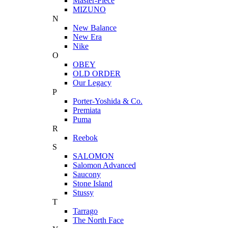
Master-Piece
MIZUNO
N
New Balance
New Era
Nike
O
OBEY
OLD ORDER
Our Legacy
P
Porter-Yoshida & Co.
Premiata
Puma
R
Reebok
S
SALOMON
Salomon Advanced
Saucony
Stone Island
Stussy
T
Tarrago
The North Face