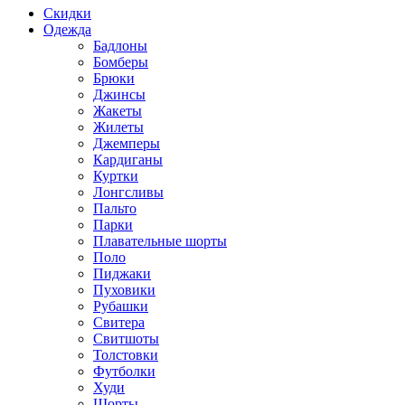
Скидки
Одежда
Бадлоны
Бомберы
Брюки
Джинсы
Жакеты
Жилеты
Джемперы
Кардиганы
Куртки
Лонгсливы
Пальто
Парки
Плавательные шорты
Поло
Пиджаки
Пуховики
Рубашки
Свитера
Свитшоты
Толстовки
Футболки
Худи
Шорты