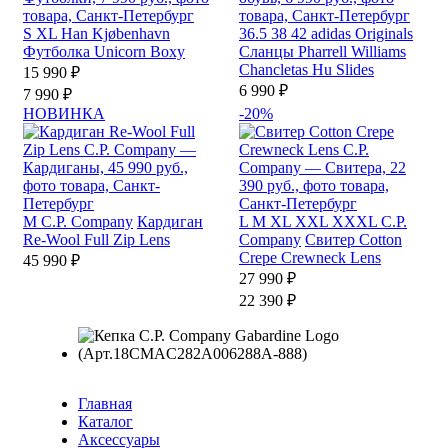
S
XL
Han Kjøbenhavn
36.5
38
42
adidas Originals
Футболка Unicorn Boxy
Сланцы Pharrell Williams
Chancletas Hu Slides
15 990 ₽
6 990 ₽
7 990 ₽
НОВИНКА
-20%
M
C.P. Company
Кардиган
L
M
XL
XXL
XXXL
C.P.
Re-Wool Full Zip Lens
Company
Свитер Cotton
Crepe Crewneck Lens
45 990 ₽
27 990 ₽
22 390 ₽
Главная
Каталог
Аксессуары