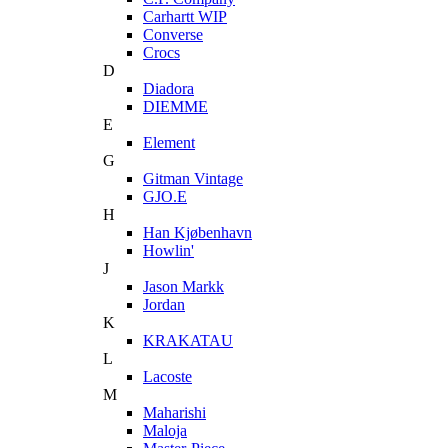
Carhartt WIP
Converse
Crocs
D
Diadora
DIEMME
E
Element
G
Gitman Vintage
GJO.E
H
Han Kjøbenhavn
Howlin'
J
Jason Markk
Jordan
K
KRAKATAU
L
Lacoste
M
Maharishi
Maloja