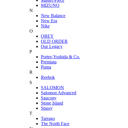
Master-Piece
MIZUNO
N
New Balance
New Era
Nike
O
OBEY
OLD ORDER
Our Legacy
P
Porter-Yoshida & Co.
Premiata
Puma
R
Reebok
S
SALOMON
Salomon Advanced
Saucony
Stone Island
Stussy
T
Tarrago
The North Face