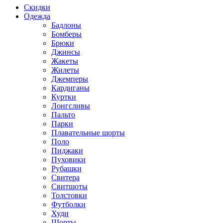
Скидки
Одежда
Бадлоны
Бомберы
Брюки
Джинсы
Жакеты
Жилеты
Джемперы
Кардиганы
Куртки
Лонгсливы
Пальто
Парки
Плавательные шорты
Поло
Пиджаки
Пуховики
Рубашки
Свитера
Свитшоты
Толстовки
Футболки
Худи
Шорты