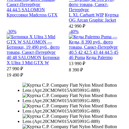
44
44.5
SALOMON
Кроссовки Madcross GTX
L
XL
Carhartt WIP
Куртка
OG Arcan Graphic Jacket
42 990 ₽
-30%
-40%
40.5
42
42.5
43
44
44.5
45
40
48
SALOMON
Ботинки
46
Puma
Кеды Palermo
X Ultra 3 Mid GTX W
13 990 ₽
27 990 ₽
8 390 ₽
19 490 ₽