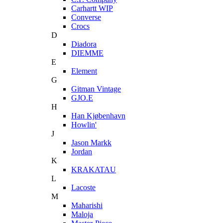
Carhartt WIP
Converse
Crocs
D
Diadora
DIEMME
E
Element
G
Gitman Vintage
GJO.E
H
Han Kjøbenhavn
Howlin'
J
Jason Markk
Jordan
K
KRAKATAU
L
Lacoste
M
Maharishi
Maloja