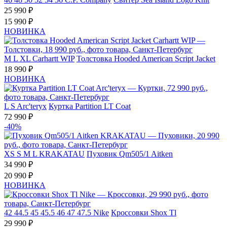
25 990 ₽
15 990 ₽
НОВИНКА
M
L
XL
Carhartt WIP
Толстовка Hooded American Script Jacket
18 990 ₽
НОВИНКА
L
S
Arc'teryx
Куртка Partition LT Coat
72 990 ₽
-40%
XS
S
M
L
KRAKATAU
Пуховик Qm505/1 Aitken
34 990 ₽
20 990 ₽
НОВИНКА
42
44.5
45
45.5
46
47
47.5
Nike
Кроссовки Shox Tl
29 990 ₽