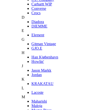
Carhartt WIP
Converse
Crocs
D
Diadora
DIEMME
E
Element
G
Gitman Vintage
GJO.E
H
Han Kjøbenhavn
Howlin'
J
Jason Markk
Jordan
K
KRAKATAU
L
Lacoste
M
Maharishi
Maloja