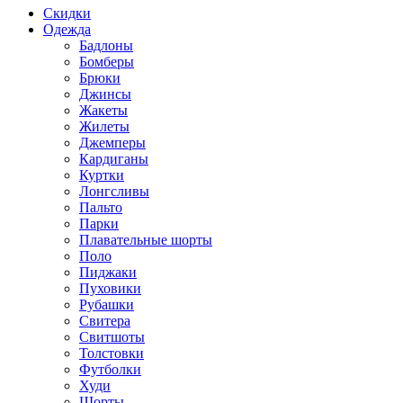
Скидки
Одежда
Бадлоны
Бомберы
Брюки
Джинсы
Жакеты
Жилеты
Джемперы
Кардиганы
Куртки
Лонгсливы
Пальто
Парки
Плавательные шорты
Поло
Пиджаки
Пуховики
Рубашки
Свитера
Свитшоты
Толстовки
Футболки
Худи
Шорты