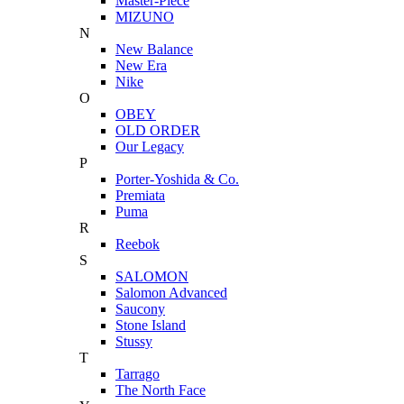
Master-Piece
MIZUNO
N
New Balance
New Era
Nike
O
OBEY
OLD ORDER
Our Legacy
P
Porter-Yoshida & Co.
Premiata
Puma
R
Reebok
S
SALOMON
Salomon Advanced
Saucony
Stone Island
Stussy
T
Tarrago
The North Face