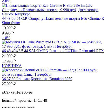
-50%
44
48
50
54
C.P. Company
Плавательные шорты Eco-Chrome R
Short Swim
19 990 ₽
9 990 ₽
-18%
46
48
40
42.5
44
SALOMON
Ботинки OUTline Prism mid GTX
21 990 ₽
17 990 ₽
НОВИНКА
36
37
39
Premiata
Кроссовки Bonnie-d 8039
27 990 ₽
г.Санкт-Петербург
Большой проспект П.С., 48