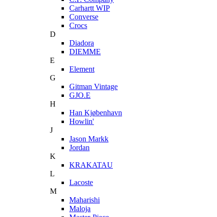
Carhartt WIP
Converse
Crocs
D
Diadora
DIEMME
E
Element
G
Gitman Vintage
GJO.E
H
Han Kjøbenhavn
Howlin'
J
Jason Markk
Jordan
K
KRAKATAU
L
Lacoste
M
Maharishi
Maloja