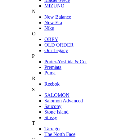
Master-Piece
MIZUNO
N
New Balance
New Era
Nike
O
OBEY
OLD ORDER
Our Legacy
P
Porter-Yoshida & Co.
Premiata
Puma
R
Reebok
S
SALOMON
Salomon Advanced
Saucony
Stone Island
Stussy
T
Tarrago
The North Face