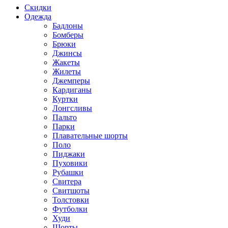
Скидки
Одежда
Бадлоны
Бомберы
Брюки
Джинсы
Жакеты
Жилеты
Джемперы
Кардиганы
Куртки
Лонгсливы
Пальто
Парки
Плавательные шорты
Поло
Пиджаки
Пуховики
Рубашки
Свитера
Свитшоты
Толстовки
Футболки
Худи
Шорты