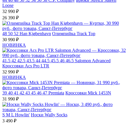
44
46
48
50
52
54
56
58
C.P. Company
Брюки Stretch Sateen
Loose
32 990 ₽
26 390 ₽
48
50
52
Han Kjøbenhavn
Олимпийка Track Top
30 990 ₽
НОВИНКА
41.5
42
42.5
43.5
44
44.5
45.5
46
46.5
Salomon Advanced
Кроссовки Acs Pro LTR
32 990 ₽
НОВИНКА
39
40
41
42
43
45
46
47
Premiata
Кроссовки Mick 1453N
31 990 ₽
S
M
L
Howlin'
Носки Wally Socks
3 490 ₽