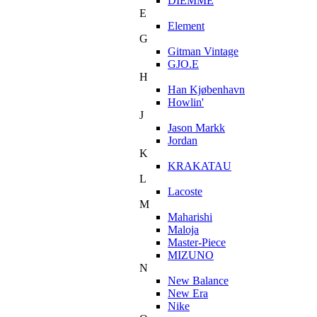
DIEMME
E
Element
G
Gitman Vintage
GJO.E
H
Han Kjøbenhavn
Howlin'
J
Jason Markk
Jordan
K
KRAKATAU
L
Lacoste
M
Maharishi
Maloja
Master-Piece
MIZUNO
N
New Balance
New Era
Nike