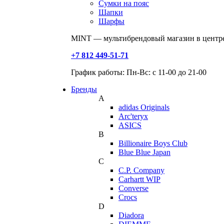
Сумки на пояс
Шапки
Шарфы
MINT — мультибрендовый магазин в центре
+7 812 449-51-71
График работы: Пн-Вс: с 11-00 до 21-00
Бренды
A
adidas Originals
Arc'teryx
ASICS
B
Billionaire Boys Club
Blue Blue Japan
C
C.P. Company
Carhartt WIP
Converse
Crocs
D
Diadora