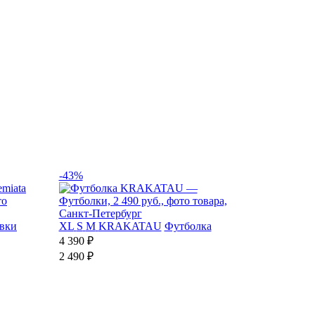
-43%
вки
XL
S
M
KRAKATAU
Футболка
4 390 ₽
2 490 ₽