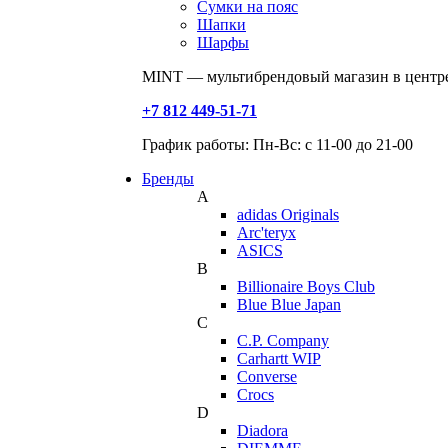
Сумки на пояс
Шапки
Шарфы
MINT — мультибрендовый магазин в центре
+7 812 449-51-71
График работы: Пн-Вс: с 11-00 до 21-00
Бренды
A
adidas Originals
Arc'teryx
ASICS
B
Billionaire Boys Club
Blue Blue Japan
C
C.P. Company
Carhartt WIP
Converse
Crocs
D
Diadora