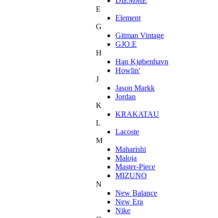
DIEMME
E
Element
G
Gitman Vintage
GJO.E
H
Han Kjøbenhavn
Howlin'
J
Jason Markk
Jordan
K
KRAKATAU
L
Lacoste
M
Maharishi
Maloja
Master-Piece
MIZUNO
N
New Balance
New Era
Nike