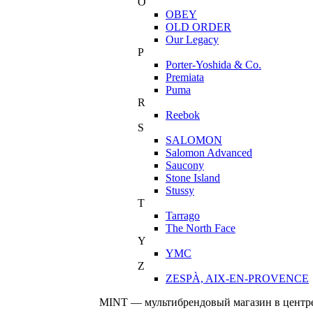
O
OBEY
OLD ORDER
Our Legacy
P
Porter-Yoshida & Co.
Premiata
Puma
R
Reebok
S
SALOMON
Salomon Advanced
Saucony
Stone Island
Stussy
T
Tarrago
The North Face
Y
YMC
Z
ZESPÀ, AIX-EN-PROVENCE
MINT — мультибрендовый магазин в центре