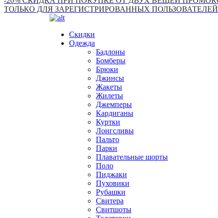
-20% СКИДКА ПРИ ПОКУПКЕ ОТ ДВУХ ВЕЩЕЙ ПРОМОКО
ТОЛЬКО ДЛЯ ЗАРЕГИСТРИРОВАННЫХ ПОЛЬЗОВАТЕЛЕЙ
Скидки
Одежда
Бадлоны
Бомберы
Брюки
Джинсы
Жакеты
Жилеты
Джемперы
Кардиганы
Куртки
Лонгсливы
Пальто
Парки
Плавательные шорты
Поло
Пиджаки
Пуховики
Рубашки
Свитера
Свитшоты