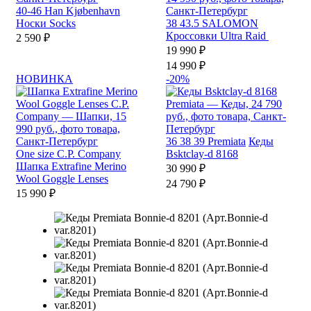
40-46
Han Kjøbenhavn
Носки Socks
38
43.5
SALOMON
Кроссовки Ultra Raid
2 590 ₽
19 990 ₽
14 990 ₽
НОВИНКА
-20%
36
38
39
Premiata
Кеды
One size
C.P. Company
Bsktclay-d 8168
Шапка Extrafine Merino
30 990 ₽
Wool Goggle Lenses
24 790 ₽
15 990 ₽