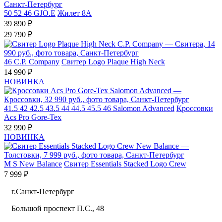
50
52
46
GJO.E
Жилет 8A
39 890 ₽
29 790 ₽
46
C.P. Company
Свитер Logo Plaque High Neck
14 990 ₽
НОВИНКА
41.5
42
42.5
43.5
44
44.5
45.5
46
Salomon Advanced
Кроссовки
Acs Pro Gore-Tex
32 990 ₽
НОВИНКА
M
S
New Balance
Свитер Essentials Stacked Logo Crew
7 999 ₽
г.Санкт-Петербург
Большой проспект П.С., 48