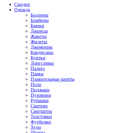
Скидки
Одежда
Бадлоны
Бомберы
Брюки
Джинсы
Жакеты
Жилеты
Джемперы
Кардиганы
Куртки
Лонгсливы
Пальто
Парки
Плавательные шорты
Поло
Пиджаки
Пуховики
Рубашки
Свитера
Свитшоты
Толстовки
Футболки
Худи
Шорты