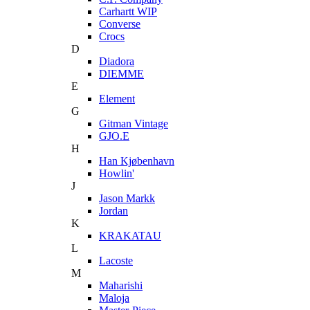
Carhartt WIP
Converse
Crocs
D
Diadora
DIEMME
E
Element
G
Gitman Vintage
GJO.E
H
Han Kjøbenhavn
Howlin'
J
Jason Markk
Jordan
K
KRAKATAU
L
Lacoste
M
Maharishi
Maloja