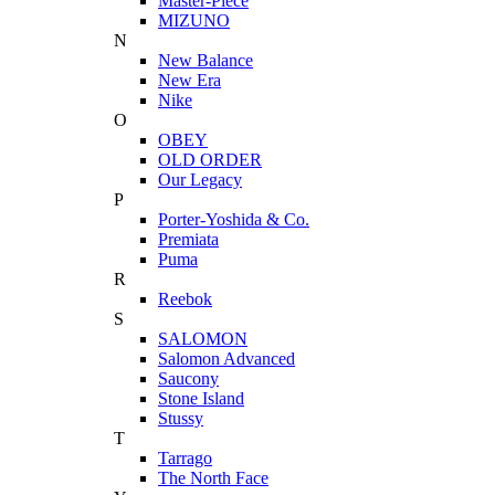
Master-Piece
MIZUNO
N
New Balance
New Era
Nike
O
OBEY
OLD ORDER
Our Legacy
P
Porter-Yoshida & Co.
Premiata
Puma
R
Reebok
S
SALOMON
Salomon Advanced
Saucony
Stone Island
Stussy
T
Tarrago
The North Face