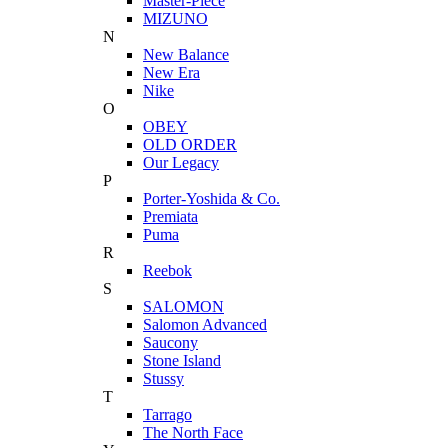
Master-Piece
MIZUNO
N
New Balance
New Era
Nike
O
OBEY
OLD ORDER
Our Legacy
P
Porter-Yoshida & Co.
Premiata
Puma
R
Reebok
S
SALOMON
Salomon Advanced
Saucony
Stone Island
Stussy
T
Tarrago
The North Face