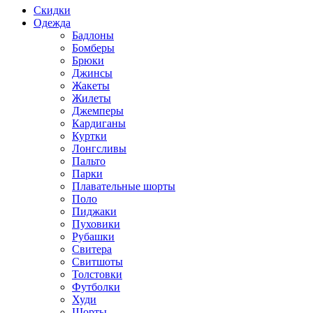
Скидки
Одежда
Бадлоны
Бомберы
Брюки
Джинсы
Жакеты
Жилеты
Джемперы
Кардиганы
Куртки
Лонгсливы
Пальто
Парки
Плавательные шорты
Поло
Пиджаки
Пуховики
Рубашки
Свитера
Свитшоты
Толстовки
Футболки
Худи
Шорты