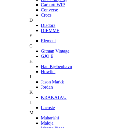
Carhartt WIP
Converse
Crocs
D
Diadora
DIEMME
E
Element
G
Gitman Vintage
GJO.E
H
Han Kjøbenhavn
Howlin'
J
Jason Markk
Jordan
K
KRAKATAU
L
Lacoste
M
Maharishi
Maloja