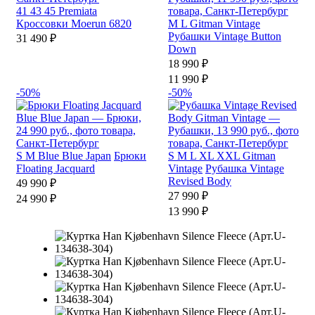
41
43
45
Premiata
Кроссовки Moerun 6820
M
L
Gitman Vintage
Рубашки Vintage Button
31 490 ₽
Down
18 990 ₽
11 990 ₽
-50%
-50%
S
M
Blue Blue Japan
Брюки
S
M
L
XL
XXL
Gitman
Floating Jacquard
Vintage
Рубашка Vintage
Revised Body
49 990 ₽
27 990 ₽
24 990 ₽
13 990 ₽