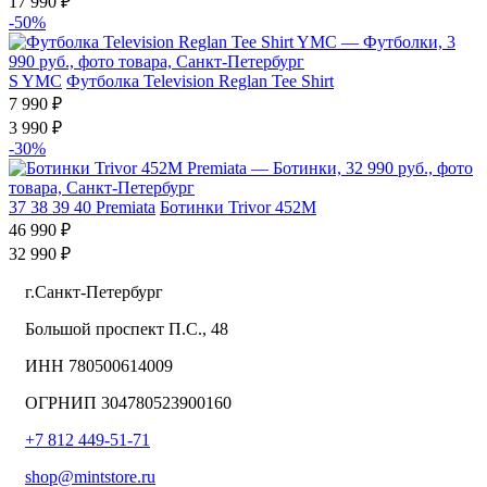
17 990 ₽
-50%
S
YMC
Футболка Television Reglan Tee Shirt
7 990 ₽
3 990 ₽
-30%
37
38
39
40
Premiata
Ботинки Trivor 452M
46 990 ₽
32 990 ₽
г.Санкт-Петербург
Большой проспект П.С., 48
ИНН 780500614009
ОГРНИП 304780523900160
+7 812 449-51-71
shop@mintstore.ru