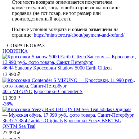
Стоимость возврата оплачивается покупателем,
кроме ситуаций, когда ошибка произошла по вине
продавца (не тот товар, не тот размер или
производственный дефект).
Полные условия возврата и обмена размещены на
странице:
https://mintstore.ru/about/payment-and-refund/
.
СОБРАТЬ ОБРАЗ
НОВИНКА
46
44
Saucony
Кроссовки Shadow 5000 Earth Citizen
13 990 ₽
40.5
MIZUNO
Кроссовки Contender S
11 990 ₽
-36%
36
37.5
38
42
adidas Originals
Кроссовки Yeezy BSKTBL
QNTM Sea Teal
27 990 ₽