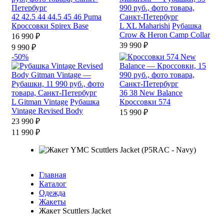
42
42.5
44
44.5
45
46
Puma
Кроссовки Spirex Base
L
XL
Maharishi
Рубашка
Crow & Heron Camp Collar
16 990 ₽
39 990 ₽
9 990 ₽
-50%
36
38
New Balance
L
Gitman Vintage
Рубашка
Кроссовки 574
Vintage Revised Body
15 990 ₽
23 990 ₽
11 990 ₽
Главная
Каталог
Одежда
Жакеты
Жакет Scuttlers Jacket