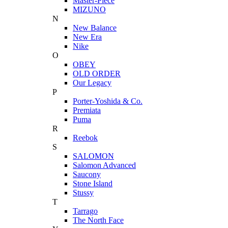
Master-Piece
MIZUNO
N
New Balance
New Era
Nike
O
OBEY
OLD ORDER
Our Legacy
P
Porter-Yoshida & Co.
Premiata
Puma
R
Reebok
S
SALOMON
Salomon Advanced
Saucony
Stone Island
Stussy
T
Tarrago
The North Face