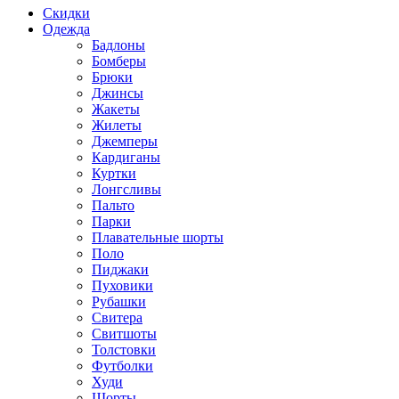
Скидки
Одежда
Бадлоны
Бомберы
Брюки
Джинсы
Жакеты
Жилеты
Джемперы
Кардиганы
Куртки
Лонгсливы
Пальто
Парки
Плавательные шорты
Поло
Пиджаки
Пуховики
Рубашки
Свитера
Свитшоты
Толстовки
Футболки
Худи
Шорты