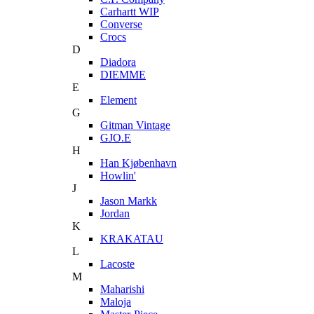
Carhartt WIP
Converse
Crocs
D
Diadora
DIEMME
E
Element
G
Gitman Vintage
GJO.E
H
Han Kjøbenhavn
Howlin'
J
Jason Markk
Jordan
K
KRAKATAU
L
Lacoste
M
Maharishi
Maloja