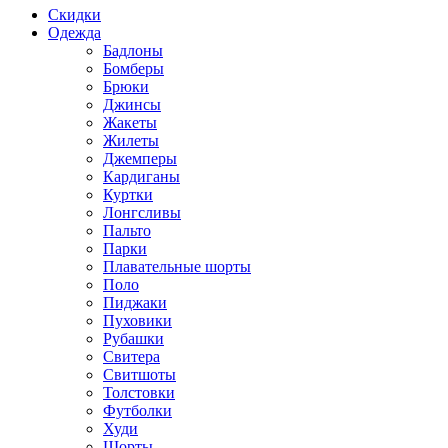
Скидки
Одежда
Бадлоны
Бомберы
Брюки
Джинсы
Жакеты
Жилеты
Джемперы
Кардиганы
Куртки
Лонгсливы
Пальто
Парки
Плавательные шорты
Поло
Пиджаки
Пуховики
Рубашки
Свитера
Свитшоты
Толстовки
Футболки
Худи
Шорты