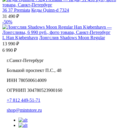
36
37
Premiata
Кеды Quinn-d 7324
31 490 ₽
-50%
L
Han Kjøbenhavn
Лонгслив Shadows Moon Regular
13 990 ₽
6 990 ₽
г.Санкт-Петербург
Большой проспект П.С., 48
ИНН 780500614009
ОГРНИП 304780523900160
+7 812 449-51-71
shop@mintstore.ru