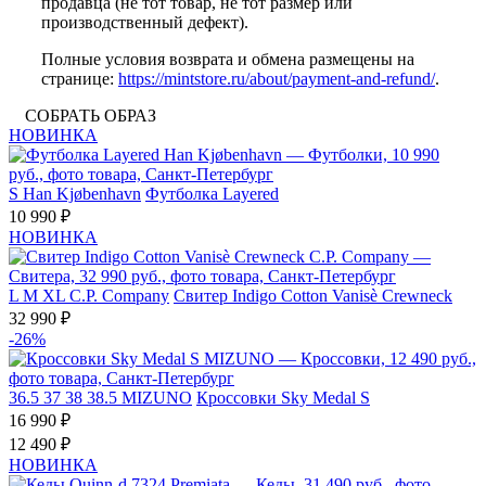
продавца (не тот товар, не тот размер или
производственный дефект).
Полные условия возврата и обмена размещены на
странице:
https://mintstore.ru/about/payment-and-refund/
.
СОБРАТЬ ОБРАЗ
НОВИНКА
S
Han Kjøbenhavn
Футболка Layered
10 990 ₽
НОВИНКА
L
M
XL
C.P. Company
Свитер Indigo Cotton Vanisè Crewneck
32 990 ₽
-26%
36.5
37
38
38.5
MIZUNO
Кроссовки Sky Medal S
16 990 ₽
12 490 ₽
НОВИНКА