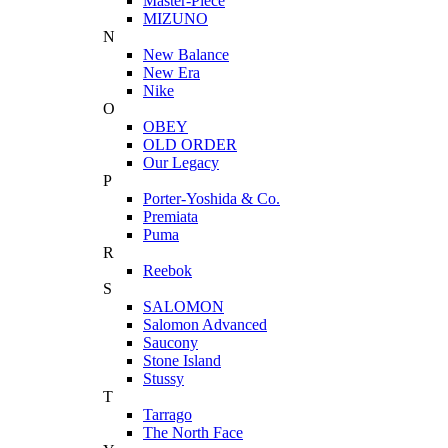
Master-Piece
MIZUNO
N
New Balance
New Era
Nike
O
OBEY
OLD ORDER
Our Legacy
P
Porter-Yoshida & Co.
Premiata
Puma
R
Reebok
S
SALOMON
Salomon Advanced
Saucony
Stone Island
Stussy
T
Tarrago
The North Face