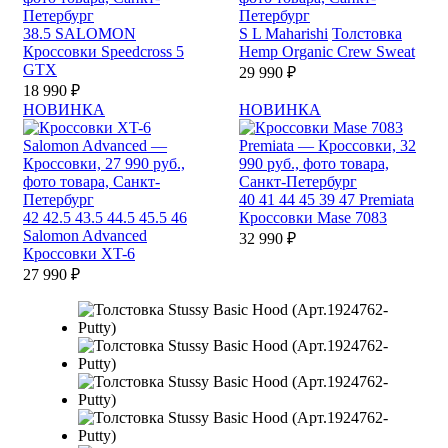
38.5
SALOMON
S
L
Maharishi
Толстовка
Кроссовки Speedcross 5
Hemp Organic Crew Sweat
GTX
29 990 ₽
18 990 ₽
НОВИНКА
НОВИНКА
40
41
44
45
39
47
Premiata
42
42.5
43.5
44.5
45.5
46
Кроссовки Mase 7083
Salomon Advanced
32 990 ₽
Кроссовки XT-6
27 990 ₽