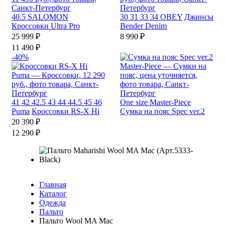
40.5
SALOMON
30
31
33
34
OBEY
Джинсы
Кроссовки Ultra Pro
Bender Denim
25 999 ₽
8 990 ₽
11 490 ₽
-40%
41
42
42.5
43
44
44.5
45
46
One size
Master-Piece
Puma
Кроссовки RS-X Hi
Сумка на пояс Spec ver.2
20 390 ₽
12 290 ₽
Главная
Каталог
Одежда
Пальто
Пальто Wool MA Mac