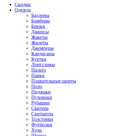
Скидки
Одежда
Бадлоны
Бомберы
Брюки
Джинсы
Жакеты
Жилеты
Джемперы
Кардиганы
Куртки
Лонгсливы
Пальто
Парки
Плавательные шорты
Поло
Пиджаки
Пуховики
Рубашки
Свитера
Свитшоты
Толстовки
Футболки
Худи
Шорты