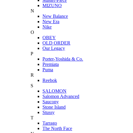
Master-Piece
MIZUNO
N
New Balance
New Era
Nike
O
OBEY
OLD ORDER
Our Legacy
P
Porter-Yoshida & Co.
Premiata
Puma
R
Reebok
S
SALOMON
Salomon Advanced
Saucony
Stone Island
Stussy
T
Tarrago
The North Face