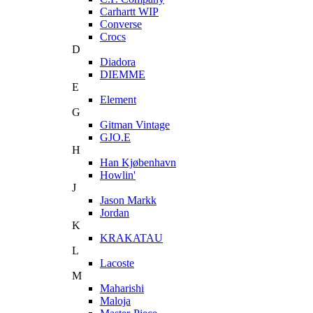
Carhartt WIP
Converse
Crocs
D
Diadora
DIEMME
E
Element
G
Gitman Vintage
GJO.E
H
Han Kjøbenhavn
Howlin'
J
Jason Markk
Jordan
K
KRAKATAU
L
Lacoste
M
Maharishi
Maloja