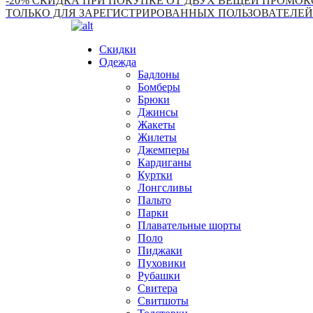
-20% СКИДКА ПРИ ПОКУПКЕ ОТ ДВУХ ВЕЩЕЙ ПРОМОКО
ТОЛЬКО ДЛЯ ЗАРЕГИСТРИРОВАННЫХ ПОЛЬЗОВАТЕЛЕЙ
Скидки
Одежда
Бадлоны
Бомберы
Брюки
Джинсы
Жакеты
Жилеты
Джемперы
Кардиганы
Куртки
Лонгсливы
Пальто
Парки
Плавательные шорты
Поло
Пиджаки
Пуховики
Рубашки
Свитера
Свитшоты