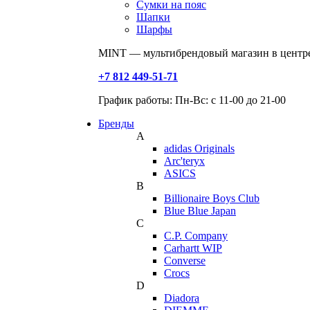
Сумки на пояс
Шапки
Шарфы
MINT — мультибрендовый магазин в центре
+7 812 449-51-71
График работы: Пн-Вс: с 11-00 до 21-00
Бренды
A
adidas Originals
Arc'teryx
ASICS
B
Billionaire Boys Club
Blue Blue Japan
C
C.P. Company
Carhartt WIP
Converse
Crocs
D
Diadora