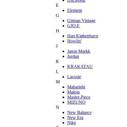
DIEMME
E
Element
G
Gitman Vintage
GJO.E
H
Han Kjøbenhavn
Howlin'
J
Jason Markk
Jordan
K
KRAKATAU
L
Lacoste
M
Maharishi
Maloja
Master-Piece
MIZUNO
N
New Balance
New Era
Nike