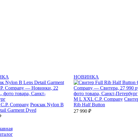
НКА
НОВИНКА
M
L
XXL
C.P. Company
Свитер
C.P. Company
Рюкзак Nylon B
Rib Half Button
tail Garment Dyed
27 990 ₽
₽
лавная
аталог