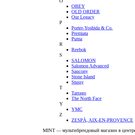
O
OBEY
OLD ORDER
Our Legacy
P
Porter-Yoshida & Co.
Premiata
Puma
R
Reebok
S
SALOMON
Salomon Advanced
Saucony
Stone Island
Stussy
T
Tarrago
The North Face
Y
YMC
Z
ZESPÀ, AIX-EN-PROVENCE
MINT — мультибрендовый магазин в центре