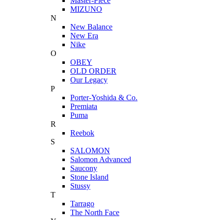
Master-Piece
MIZUNO
N
New Balance
New Era
Nike
O
OBEY
OLD ORDER
Our Legacy
P
Porter-Yoshida & Co.
Premiata
Puma
R
Reebok
S
SALOMON
Salomon Advanced
Saucony
Stone Island
Stussy
T
Tarrago
The North Face