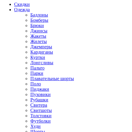
Скидки
Одежда
Бадлоны
Бомберы
Брюки
Джинсы
Жакеты
Жилеты
Джемперы
Кардиганы
Куртки
Лонгсливы
Пальто
Парки
Плавательные шорты
Поло
Пиджаки
Пуховики
Рубашки
Свитера
Свитшоты
Толстовки
Футболки
Худи
Шорты