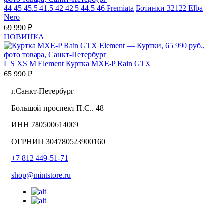
44
45
45.5
41.5
42
42.5
44.5
46
Premiata
Ботинки 32122 Elba
Nero
69 990 ₽
НОВИНКА
L
S
XS
M
Element
Куртка MXE-P Rain GTX
65 990 ₽
г.Санкт-Петербург
Большой проспект П.С., 48
ИНН 780500614009
ОГРНИП 304780523900160
+7 812 449-51-71
shop@mintstore.ru