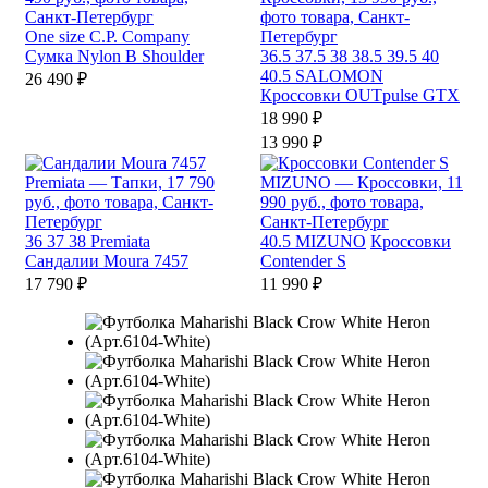
One size
C.P. Company
Сумка Nylon B Shoulder
36.5
37.5
38
38.5
39.5
40
40.5
SALOMON
26 490 ₽
Кроссовки OUTpulse GTX
18 990 ₽
13 990 ₽
36
37
38
Premiata
40.5
MIZUNO
Кроссовки
Сандалии Moura 7457
Contender S
17 790 ₽
11 990 ₽