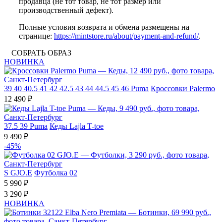
продавца (не тот товар, не тот размер или
производственный дефект).
Полные условия возврата и обмена размещены на
странице:
https://mintstore.ru/about/payment-and-refund/
.
СОБРАТЬ ОБРАЗ
НОВИНКА
39
40
40.5
41
42
42.5
43
44
44.5
45
46
Puma
Кроссовки Palermo
12 490 ₽
37.5
39
Puma
Кеды Lajla T-toe
9 490 ₽
-45%
S
GJO.E
Футболка 02
5 990 ₽
3 290 ₽
НОВИНКА