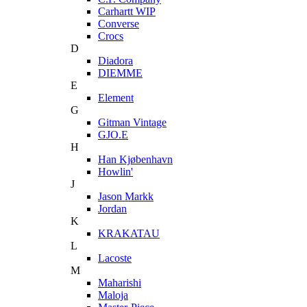
Carhartt WIP
Converse
Crocs
D
Diadora
DIEMME
E
Element
G
Gitman Vintage
GJO.E
H
Han Kjøbenhavn
Howlin'
J
Jason Markk
Jordan
K
KRAKATAU
L
Lacoste
M
Maharishi
Maloja