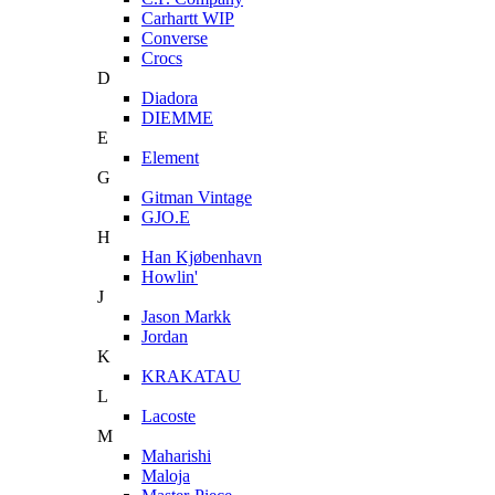
Carhartt WIP
Converse
Crocs
D
Diadora
DIEMME
E
Element
G
Gitman Vintage
GJO.E
H
Han Kjøbenhavn
Howlin'
J
Jason Markk
Jordan
K
KRAKATAU
L
Lacoste
M
Maharishi
Maloja