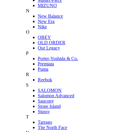
Master-Piece
MIZUNO
N
New Balance
New Era
Nike
O
OBEY
OLD ORDER
Our Legacy
P
Porter-Yoshida & Co.
Premiata
Puma
R
Reebok
S
SALOMON
Salomon Advanced
Saucony
Stone Island
Stussy
T
Tarrago
The North Face