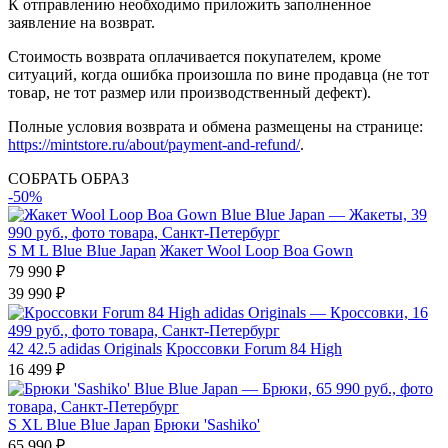
К отправлению необходимо приложить заполненное
заявление на возврат.
Стоимость возврата оплачивается покупателем, кроме
ситуаций, когда ошибка произошла по вине продавца (не тот
товар, не тот размер или производственный дефект).
Полные условия возврата и обмена размещены на странице:
https://mintstore.ru/about/payment-and-refund/
.
СОБРАТЬ ОБРАЗ
-50%
S
M
L
Blue Blue Japan
Жакет Wool Loop Boa Gown
79 990 ₽
39 990 ₽
42
42.5
adidas Originals
Кроссовки Forum 84 High
16 499 ₽
S
XL
Blue Blue Japan
Брюки 'Sashiko'
65 990 ₽