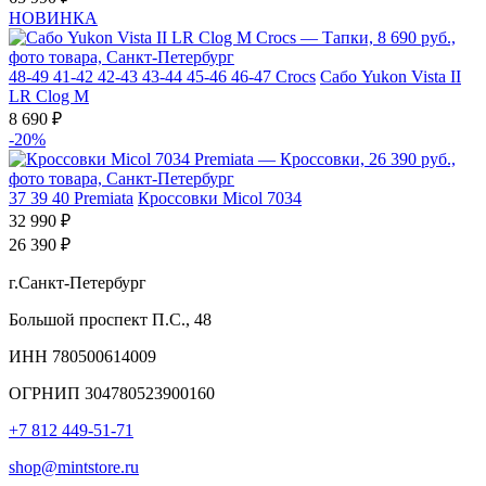
НОВИНКА
48-49
41-42
42-43
43-44
45-46
46-47
Crocs
Сабо Yukon Vista II
LR Clog M
8 690 ₽
-20%
37
39
40
Premiata
Кроссовки Micol 7034
32 990 ₽
26 390 ₽
г.Санкт-Петербург
Большой проспект П.С., 48
ИНН 780500614009
ОГРНИП 304780523900160
+7 812 449-51-71
shop@mintstore.ru