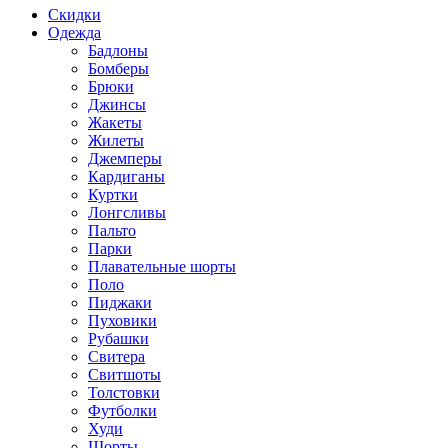
Скидки
Одежда
Бадлоны
Бомберы
Брюки
Джинсы
Жакеты
Жилеты
Джемперы
Кардиганы
Куртки
Лонгсливы
Пальто
Парки
Плавательные шорты
Поло
Пиджаки
Пуховики
Рубашки
Свитера
Свитшоты
Толстовки
Футболки
Худи
Шорты