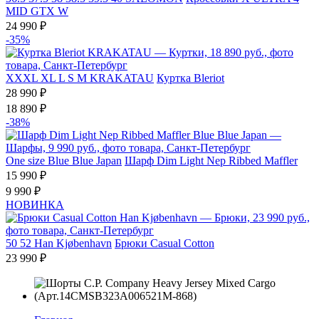
MID GTX W
24 990 ₽
-35%
XXXL
XL
L
S
M
KRAKATAU
Куртка Bleriot
28 990 ₽
18 890 ₽
-38%
One size
Blue Blue Japan
Шарф Dim Light Nep Ribbed Maffler
15 990 ₽
9 990 ₽
НОВИНКА
50
52
Han Kjøbenhavn
Брюки Casual Cotton
23 990 ₽