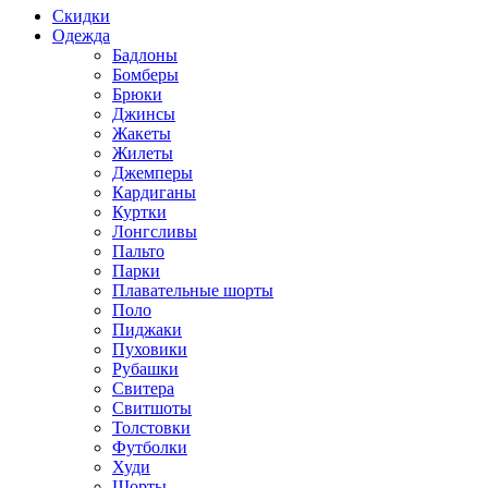
Скидки
Одежда
Бадлоны
Бомберы
Брюки
Джинсы
Жакеты
Жилеты
Джемперы
Кардиганы
Куртки
Лонгсливы
Пальто
Парки
Плавательные шорты
Поло
Пиджаки
Пуховики
Рубашки
Свитера
Свитшоты
Толстовки
Футболки
Худи
Шорты