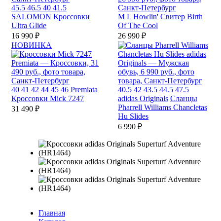
45.5
46.5
40
41.5
SALOMON
Кроссовки
M
L
Howlin'
Свитер Birth
Ultra Glide
Of The Cool
16 990 ₽
26 990 ₽
НОВИНКА
40
41
42
44
45
46
Premiata
40.5
42
43.5
44.5
47.5
Кроссовки Mick 7247
adidas Originals
Сланцы
Pharrell Williams Chancletas
31 490 ₽
Hu Slides
6 990 ₽
Главная