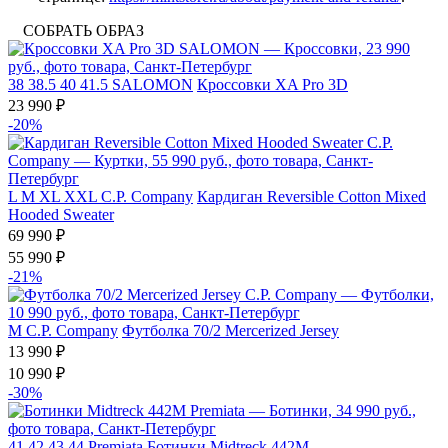
СОБРАТЬ ОБРАЗ
38
38.5
40
41.5
SALOMON
Кроссовки XA Pro 3D
23 990 ₽
-20%
L
M
XL
XXL
C.P. Company
Кардиган Reversible Cotton Mixed
Hooded Sweater
69 990 ₽
55 990 ₽
-21%
M
C.P. Company
Футболка 70/2 Mercerized Jersey
13 990 ₽
10 990 ₽
-30%
41
42
43
44
Premiata
Ботинки Midtreck 442M