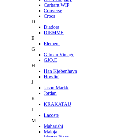
Carhartt WIP
Converse
Crocs
D
Diadora
DIEMME
E
Element
G
Gitman Vintage
GJO.E
H
Han Kjøbenhavn
Howlin'
J
Jason Markk
Jordan
K
KRAKATAU
L
Lacoste
M
Maharishi
Maloja