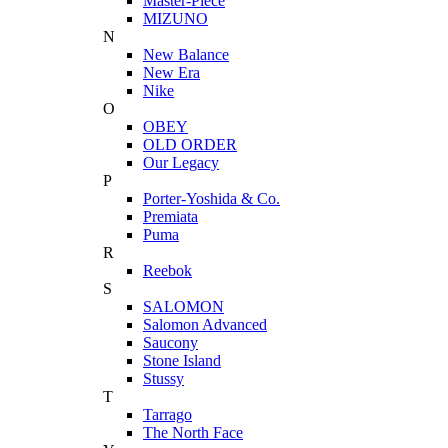
Master-Piece
MIZUNO
N
New Balance
New Era
Nike
O
OBEY
OLD ORDER
Our Legacy
P
Porter-Yoshida & Co.
Premiata
Puma
R
Reebok
S
SALOMON
Salomon Advanced
Saucony
Stone Island
Stussy
T
Tarrago
The North Face