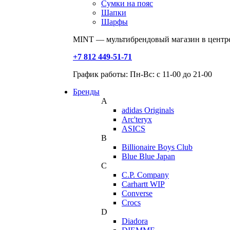
Сумки на пояс
Шапки
Шарфы
MINT — мультибрендовый магазин в центре
+7 812 449-51-71
График работы: Пн-Вс: с 11-00 до 21-00
Бренды
A
adidas Originals
Arc'teryx
ASICS
B
Billionaire Boys Club
Blue Blue Japan
C
C.P. Company
Carhartt WIP
Converse
Crocs
D
Diadora