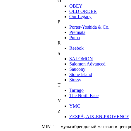
O
OBEY
OLD ORDER
Our Legacy
P
Porter-Yoshida & Co.
Premiata
Puma
R
Reebok
S
SALOMON
Salomon Advanced
Saucony
Stone Island
Stussy
T
Tarrago
The North Face
Y
YMC
Z
ZESPÀ, AIX-EN-PROVENCE
MINT — мультибрендовый магазин в центре