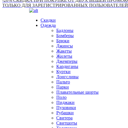
-20% СКИДКА ПРИ ПОКУПКЕ ОТ ДВУХ ВЕЩЕЙ ПРОМОКО
ТОЛЬКО ДЛЯ ЗАРЕГИСТРИРОВАННЫХ ПОЛЬЗОВАТЕЛЕЙ
Скидки
Одежда
Бадлоны
Бомберы
Брюки
Джинсы
Жакеты
Жилеты
Джемперы
Кардиганы
Куртки
Лонгсливы
Пальто
Парки
Плавательные шорты
Поло
Пиджаки
Пуховики
Рубашки
Свитера
Свитшоты