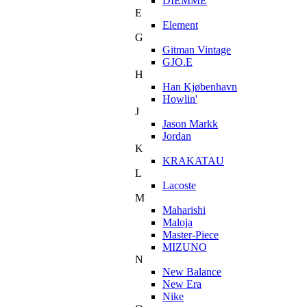
DIEMME
E
Element
G
Gitman Vintage
GJO.E
H
Han Kjøbenhavn
Howlin'
J
Jason Markk
Jordan
K
KRAKATAU
L
Lacoste
M
Maharishi
Maloja
Master-Piece
MIZUNO
N
New Balance
New Era
Nike