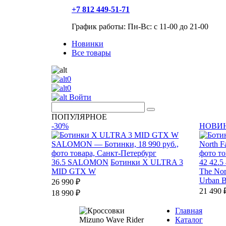
+7 812 449-51-71
График работы: Пн-Вс: с 11-00 до 21-00
Новинки
Все товары
0
0
Войти
ПОПУЛЯРНОЕ
-30%
НОВИ
36.5
SALOMON
Ботинки X ULTRA 3
42
42.5
MID GTX W
The Nor
Urban B
26 990 ₽
21 490 
18 990 ₽
Главная
Каталог