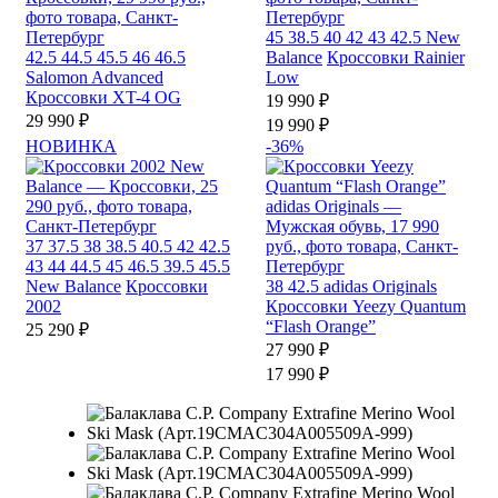
45
38.5
40
42
43
42.5
New
42.5
44.5
45.5
46
46.5
Balance
Кроссовки Rainier
Salomon Advanced
Low
Кроссовки XT-4 OG
19 990 ₽
29 990 ₽
19 990 ₽
НОВИНКА
-36%
37
37.5
38
38.5
40.5
42
42.5
43
44
44.5
45
46.5
39.5
45.5
New Balance
Кроссовки
38
42.5
adidas Originals
2002
Кроссовки Yeezy Quantum
“Flash Orange”
25 290 ₽
27 990 ₽
17 990 ₽