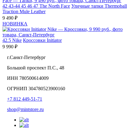
42
43-44
45
46
47
The North Face
Уличные тапки Thermoball
Traction Mule Leather
9 490 ₽
НОВИНКА
42.5
Nike
Кроссовки Initiator
9 990 ₽
г.Санкт-Петербург
Большой проспект П.С., 48
ИНН 780500614009
ОГРНИП 304780523900160
+7 812 449-51-71
shop@mintstore.ru