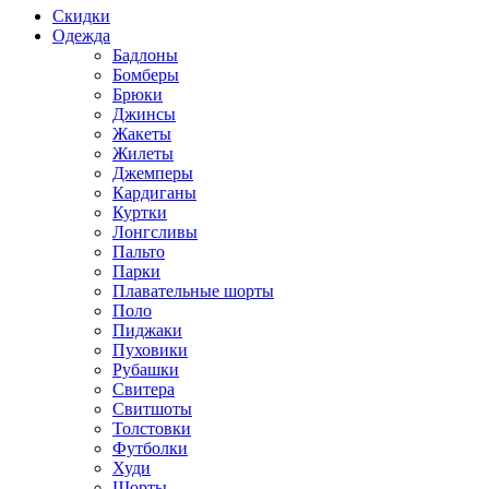
Скидки
Одежда
Бадлоны
Бомберы
Брюки
Джинсы
Жакеты
Жилеты
Джемперы
Кардиганы
Куртки
Лонгсливы
Пальто
Парки
Плавательные шорты
Поло
Пиджаки
Пуховики
Рубашки
Свитера
Свитшоты
Толстовки
Футболки
Худи
Шорты