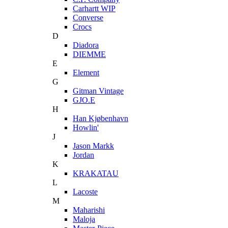
Carhartt WIP
Converse
Crocs
D
Diadora
DIEMME
E
Element
G
Gitman Vintage
GJO.E
H
Han Kjøbenhavn
Howlin'
J
Jason Markk
Jordan
K
KRAKATAU
L
Lacoste
M
Maharishi
Maloja