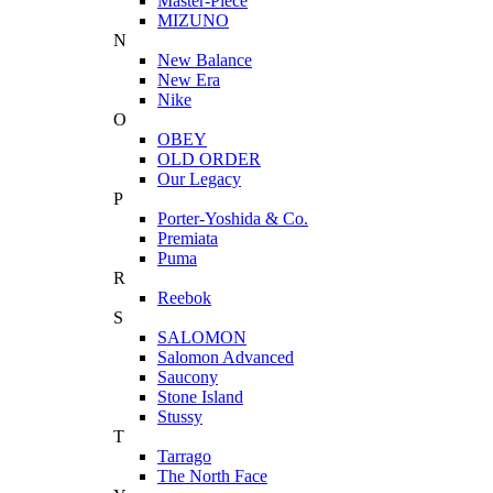
Master-Piece
MIZUNO
N
New Balance
New Era
Nike
O
OBEY
OLD ORDER
Our Legacy
P
Porter-Yoshida & Co.
Premiata
Puma
R
Reebok
S
SALOMON
Salomon Advanced
Saucony
Stone Island
Stussy
T
Tarrago
The North Face