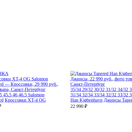
НКА
35/34
29/32
30/32
31/32
34/32
3
5
45.5
46
46.5
Salomon
31/34
32/34
33/34
32/32
33/32
3
ed
Кроссовки XT-4 OG
Han Kjøbenhavn
Джинсы Tape
₽
22 990 ₽