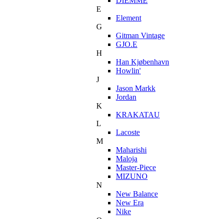
DIEMME
E
Element
G
Gitman Vintage
GJO.E
H
Han Kjøbenhavn
Howlin'
J
Jason Markk
Jordan
K
KRAKATAU
L
Lacoste
M
Maharishi
Maloja
Master-Piece
MIZUNO
N
New Balance
New Era
Nike