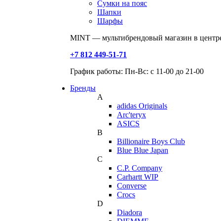
Сумки на пояс
Шапки
Шарфы
MINT — мультибрендовый магазин в центре
+7 812 449-51-71
График работы: Пн-Вс: с 11-00 до 21-00
Бренды
A
adidas Originals
Arc'teryx
ASICS
B
Billionaire Boys Club
Blue Blue Japan
C
C.P. Company
Carhartt WIP
Converse
Crocs
D
Diadora