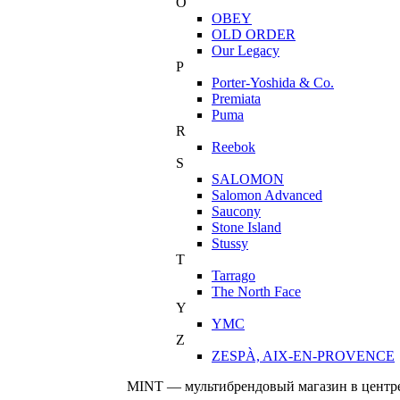
O
OBEY
OLD ORDER
Our Legacy
P
Porter-Yoshida & Co.
Premiata
Puma
R
Reebok
S
SALOMON
Salomon Advanced
Saucony
Stone Island
Stussy
T
Tarrago
The North Face
Y
YMC
Z
ZESPÀ, AIX-EN-PROVENCE
MINT — мультибрендовый магазин в центре