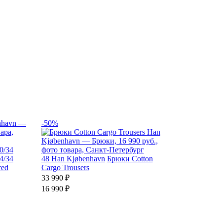
-50%
0/34
4/34
48
Han Kjøbenhavn
Брюки Cotton
red
Cargo Trousers
33 990 ₽
16 990 ₽