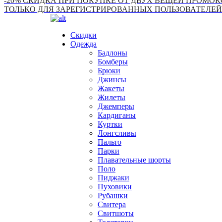
-20% СКИДКА ПРИ ПОКУПКЕ ОТ ДВУХ ВЕЩЕЙ ПРОМОКО
ТОЛЬКО ДЛЯ ЗАРЕГИСТРИРОВАННЫХ ПОЛЬЗОВАТЕЛЕЙ
Скидки
Одежда
Бадлоны
Бомберы
Брюки
Джинсы
Жакеты
Жилеты
Джемперы
Кардиганы
Куртки
Лонгсливы
Пальто
Парки
Плавательные шорты
Поло
Пиджаки
Пуховики
Рубашки
Свитера
Свитшоты