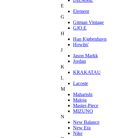
DIEMME
E
Element
G
Gitman Vintage
GJO.E
H
Han Kjøbenhavn
Howlin'
J
Jason Markk
Jordan
K
KRAKATAU
L
Lacoste
M
Maharishi
Maloja
Master-Piece
MIZUNO
N
New Balance
New Era
Nike