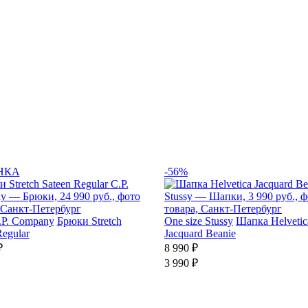
НКА
-56%
.P. Company
Брюки Stretch
One size
Stussy
Шапка Helvetic
Regular
Jacquard Beanie
₽
8 990 ₽
3 990 ₽