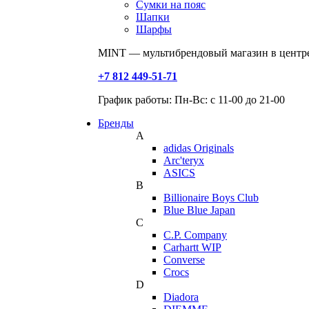
Сумки на пояс
Шапки
Шарфы
MINT — мультибрендовый магазин в центре
+7 812 449-51-71
График работы: Пн-Вс: с 11-00 до 21-00
Бренды
A
adidas Originals
Arc'teryx
ASICS
B
Billionaire Boys Club
Blue Blue Japan
C
C.P. Company
Carhartt WIP
Converse
Crocs
D
Diadora