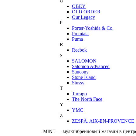
O
OBEY
OLD ORDER
Our Legacy
P
Porter-Yoshida & Co.
Premiata
Puma
R
Reebok
S
SALOMON
Salomon Advanced
Saucony
Stone Island
Stussy
T
Tarrago
The North Face
Y
YMC
Z
ZESPÀ, AIX-EN-PROVENCE
MINT — мультибрендовый магазин в центре