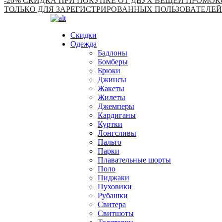
-20% СКИДКА ПРИ ПОКУПКЕ ОТ ДВУХ ВЕЩЕЙ ПРОМОКО
ТОЛЬКО ДЛЯ ЗАРЕГИСТРИРОВАННЫХ ПОЛЬЗОВАТЕЛЕЙ
Скидки
Одежда
Бадлоны
Бомберы
Брюки
Джинсы
Жакеты
Жилеты
Джемперы
Кардиганы
Куртки
Лонгсливы
Пальто
Парки
Плавательные шорты
Поло
Пиджаки
Пуховики
Рубашки
Свитера
Свитшоты