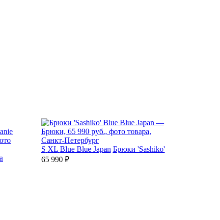
S
XL
Blue Blue Japan
Брюки 'Sashiko'
a
65 990 ₽