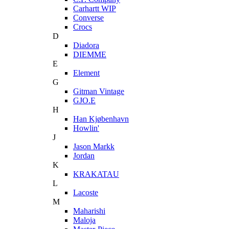
Carhartt WIP
Converse
Crocs
D
Diadora
DIEMME
E
Element
G
Gitman Vintage
GJO.E
H
Han Kjøbenhavn
Howlin'
J
Jason Markk
Jordan
K
KRAKATAU
L
Lacoste
M
Maharishi
Maloja