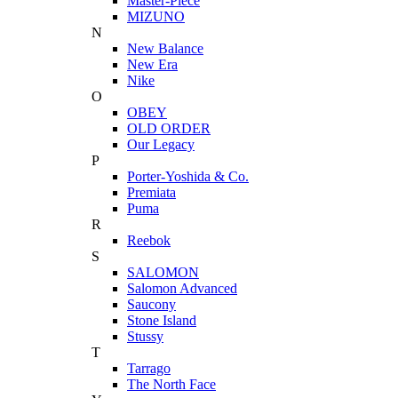
Master-Piece
MIZUNO
N
New Balance
New Era
Nike
O
OBEY
OLD ORDER
Our Legacy
P
Porter-Yoshida & Co.
Premiata
Puma
R
Reebok
S
SALOMON
Salomon Advanced
Saucony
Stone Island
Stussy
T
Tarrago
The North Face