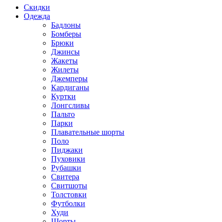
Скидки
Одежда
Бадлоны
Бомберы
Брюки
Джинсы
Жакеты
Жилеты
Джемперы
Кардиганы
Куртки
Лонгсливы
Пальто
Парки
Плавательные шорты
Поло
Пиджаки
Пуховики
Рубашки
Свитера
Свитшоты
Толстовки
Футболки
Худи
Шорты