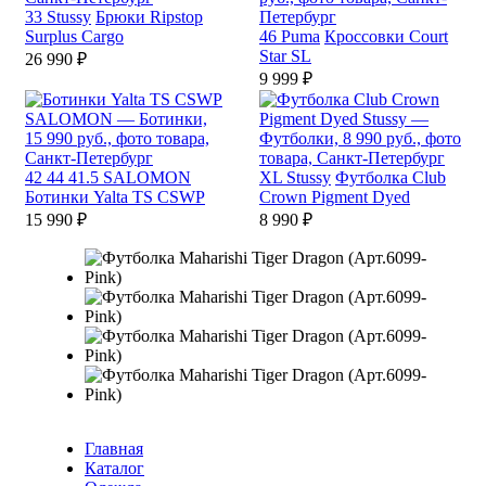
33
Stussy
Брюки Ripstop
Surplus Cargo
46
Puma
Кроссовки Court
Star SL
26 990 ₽
9 999 ₽
42
44
41.5
SALOMON
XL
Stussy
Футболка Club
Ботинки Yalta TS CSWP
Crown Pigment Dyed
15 990 ₽
8 990 ₽
Главная
Каталог