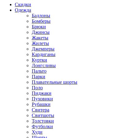
Скидки
Одежда
Бадлоны
Бомберы
Брюки
Джинсы
Жакеты
Жилеты
Джемперы
Кардиганы
Куртки
Лонгсливы
Пальто
Парки
Плавательные шорты
Поло
Пиджаки
Пуховики
Рубашки
Свитера
Свитшоты
Толстовки
Футболки
Худи
Шорты