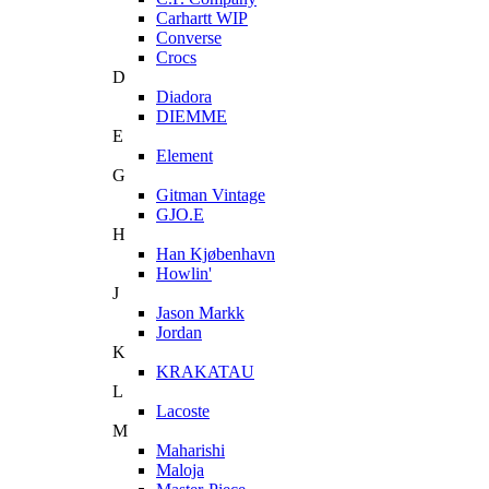
Carhartt WIP
Converse
Crocs
D
Diadora
DIEMME
E
Element
G
Gitman Vintage
GJO.E
H
Han Kjøbenhavn
Howlin'
J
Jason Markk
Jordan
K
KRAKATAU
L
Lacoste
M
Maharishi
Maloja