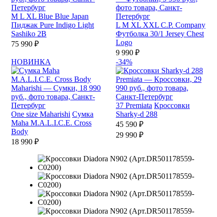
M
L
XL
Blue Blue Japan
Пиджак Pure Indigo Light
L
M
XL
XXL
C.P. Company
Sashiko 2B
Футболка 30/1 Jersey Chest
Logo
75 990 ₽
9 990 ₽
НОВИНКА
-34%
37
Premiata
Кроссовки
One size
Maharishi
Сумка
Sharky-d 288
Maha M.A.L.I.C.E. Cross
45 590 ₽
Body
29 990 ₽
18 990 ₽