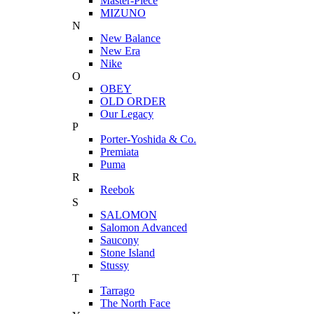
Master-Piece
MIZUNO
N
New Balance
New Era
Nike
O
OBEY
OLD ORDER
Our Legacy
P
Porter-Yoshida & Co.
Premiata
Puma
R
Reebok
S
SALOMON
Salomon Advanced
Saucony
Stone Island
Stussy
T
Tarrago
The North Face