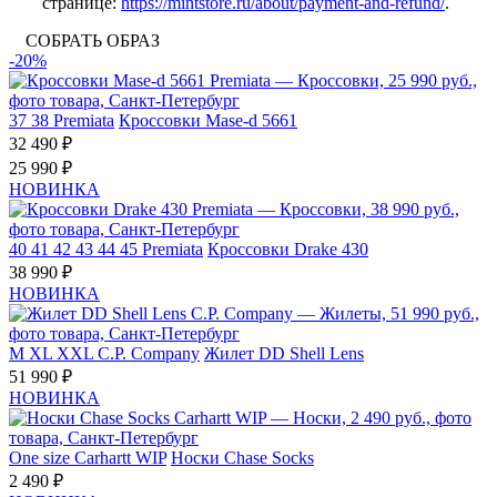
странице:
https://mintstore.ru/about/payment-and-refund/
.
СОБРАТЬ ОБРАЗ
-20%
37
38
Premiata
Кроссовки Mase-d 5661
32 490 ₽
25 990 ₽
НОВИНКА
40
41
42
43
44
45
Premiata
Кроссовки Drake 430
38 990 ₽
НОВИНКА
M
XL
XXL
C.P. Company
Жилет DD Shell Lens
51 990 ₽
НОВИНКА
One size
Carhartt WIP
Носки Chase Socks
2 490 ₽