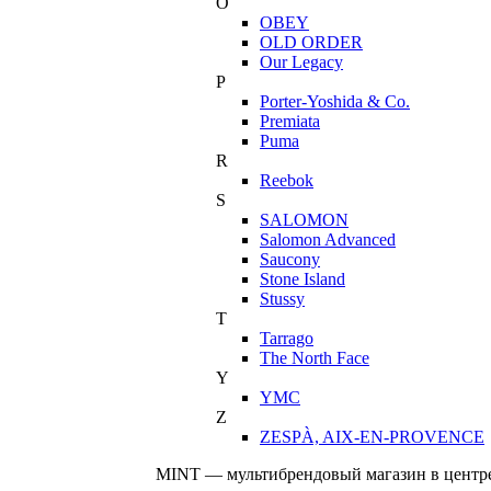
O
OBEY
OLD ORDER
Our Legacy
P
Porter-Yoshida & Co.
Premiata
Puma
R
Reebok
S
SALOMON
Salomon Advanced
Saucony
Stone Island
Stussy
T
Tarrago
The North Face
Y
YMC
Z
ZESPÀ, AIX-EN-PROVENCE
MINT — мультибрендовый магазин в центре