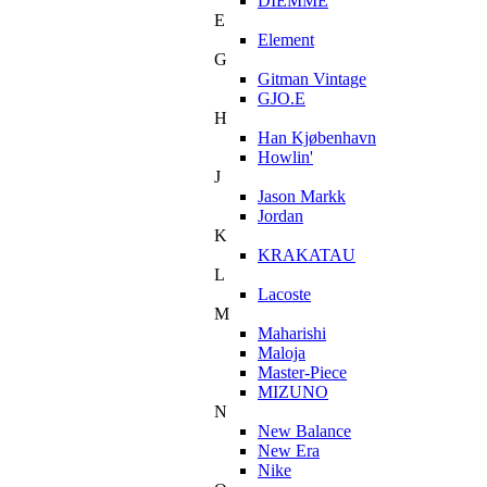
DIEMME
E
Element
G
Gitman Vintage
GJO.E
H
Han Kjøbenhavn
Howlin'
J
Jason Markk
Jordan
K
KRAKATAU
L
Lacoste
M
Maharishi
Maloja
Master-Piece
MIZUNO
N
New Balance
New Era
Nike