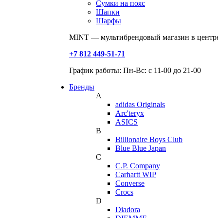
Сумки на пояс
Шапки
Шарфы
MINT — мультибрендовый магазин в центре
+7 812 449-51-71
График работы: Пн-Вс: с 11-00 до 21-00
Бренды
A
adidas Originals
Arc'teryx
ASICS
B
Billionaire Boys Club
Blue Blue Japan
C
C.P. Company
Carhartt WIP
Converse
Crocs
D
Diadora