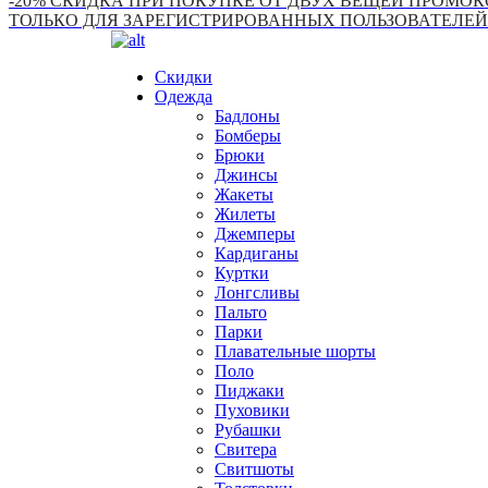
-20% СКИДКА ПРИ ПОКУПКЕ ОТ ДВУХ ВЕЩЕЙ ПРОМОКО
ТОЛЬКО ДЛЯ ЗАРЕГИСТРИРОВАННЫХ ПОЛЬЗОВАТЕЛЕЙ
Скидки
Одежда
Бадлоны
Бомберы
Брюки
Джинсы
Жакеты
Жилеты
Джемперы
Кардиганы
Куртки
Лонгсливы
Пальто
Парки
Плавательные шорты
Поло
Пиджаки
Пуховики
Рубашки
Свитера
Свитшоты