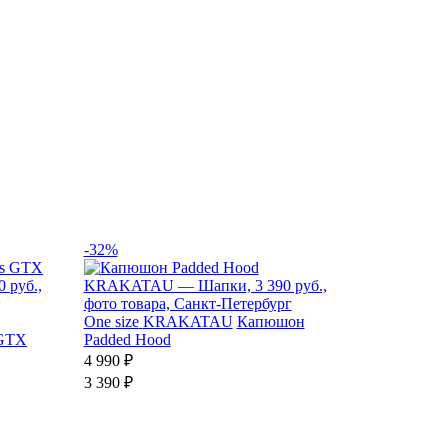
-32%
One size
KRAKATAU
Капюшон
 GTX
Padded Hood
4 990 ₽
3 390 ₽