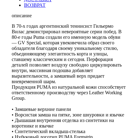
ВОЗВРАТ
описание
В 70-х годах аргентинский теннисист Гильермо
Вилас демонстрировал невероятные серии побед. В
80-е годы Puma создали его именную модель обуви
— GV Special, которая увековечила образ своего
обладателя благодаря своему уникальному стилю,
объединяющему элегантность корта и улицы,
ставшему классическим и сегодня. Перфорация
деталей позволяет воздуху свободно циркулировать
внутри, массивная подошва добавляет
выразительности, а замшевый верх придает
вневременной шарм.
Продукция PUMA из натуральной кожи способствует
ответственному производству через Leather Working
Group.
• Замшевые верхние панели
• Ворсистая замша на пятке, зоне шнуровки и язычке
• Дышашая внутренняя отделка из синтетики на
воротнике и язычке
• Синтетический вкладыш-стелька
• Нубуковый логотип PUMA Formstrip