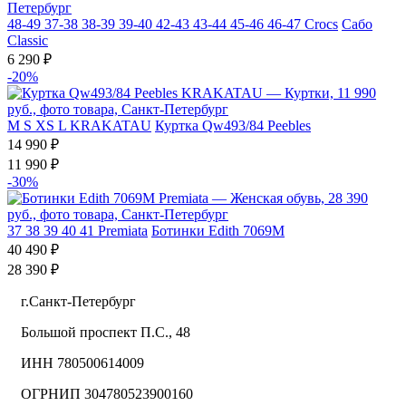
48-49
37-38
38-39
39-40
42-43
43-44
45-46
46-47
Crocs
Сабо
Classic
6 290 ₽
-20%
M
S
XS
L
KRAKATAU
Куртка Qw493/84 Peebles
14 990 ₽
11 990 ₽
-30%
37
38
39
40
41
Premiata
Ботинки Edith 7069M
40 490 ₽
28 390 ₽
г.Санкт-Петербург
Большой проспект П.С., 48
ИНН 780500614009
ОГРНИП 304780523900160