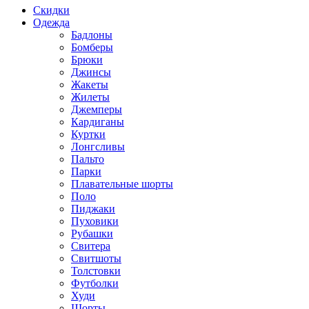
Скидки
Одежда
Бадлоны
Бомберы
Брюки
Джинсы
Жакеты
Жилеты
Джемперы
Кардиганы
Куртки
Лонгсливы
Пальто
Парки
Плавательные шорты
Поло
Пиджаки
Пуховики
Рубашки
Свитера
Свитшоты
Толстовки
Футболки
Худи
Шорты