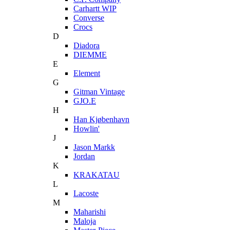
Carhartt WIP
Converse
Crocs
D
Diadora
DIEMME
E
Element
G
Gitman Vintage
GJO.E
H
Han Kjøbenhavn
Howlin'
J
Jason Markk
Jordan
K
KRAKATAU
L
Lacoste
M
Maharishi
Maloja