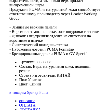
выразительности, а замшевый верх придает
вневременной шарм.
Продукция PUMA из натуральной кожи способствует
ответственному производству через Leather Working
Group.
• Замшевые верхние панели
• Ворсистая замша на пятке, зоне шнуровки и язычке
• Дышашая внутренняя отделка из синтетики на
воротнике и язычке
• Синтетический вкладыш-стелька
• Нубуковый логотип PUMA Formstrip
• Брендированные детали PUMA и GV Special
Артикул: 39850808
Состав: Верх: натуральная кожа; подошва:
резина
Страна-изготовитель: КИТАЙ
Пол: Унисекс
Цвет: Синий
к товарам бренда Puma
описание
ОПЛАТА
ДОСТАВКА