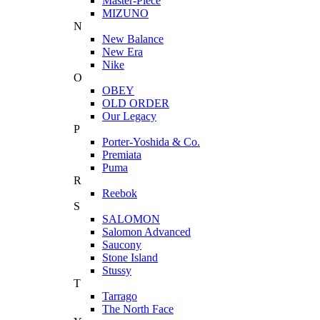
Master-Piece
MIZUNO
N
New Balance
New Era
Nike
O
OBEY
OLD ORDER
Our Legacy
P
Porter-Yoshida & Co.
Premiata
Puma
R
Reebok
S
SALOMON
Salomon Advanced
Saucony
Stone Island
Stussy
T
Tarrago
The North Face