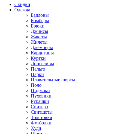
Скидки
Одежда
Бадлоны
Бомберы
Брюки
Джинсы
Жакеты
Жилеты
Джемперы
Кардиганы
Куртки
Лонгсливы
Пальто
Парки
Плавательные шорты
Поло
Пиджаки
Пуховики
Рубашки
Свитера
Свитшоты
Толстовки
Футболки
Худи
Шорты