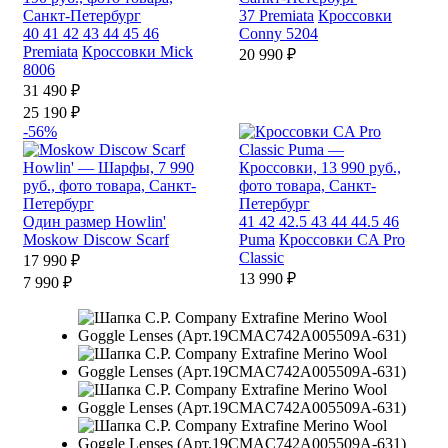
37
Premiata
Кроссовки
40
41
42
43
44
45
46
Conny 5204
Premiata
Кроссовки Mick
20 990 ₽
8006
31 490 ₽
25 190 ₽
-56%
Один размер
Howlin'
41
42
42.5
43
44
44.5
46
Moskow Discow Scarf
Puma
Кроссовки CA Pro
Classic
17 990 ₽
13 990 ₽
7 990 ₽