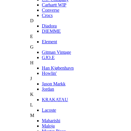
Carhartt WIP
Converse
Crocs
D
Diadora
DIEMME
E
Element
G
Gitman Vintage
GJO.E
H
Han Kjøbenhavn
Howlin'
J
Jason Markk
Jordan
K
KRAKATAU
L
Lacoste
M
Maharishi
Maloja