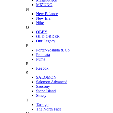
Master-Piece
MIZUNO
N
New Balance
New Era
Nike
O
OBEY
OLD ORDER
Our Legacy
P
Porter-Yoshida & Co.
Premiata
Puma
R
Reebok
S
SALOMON
Salomon Advanced
Saucony
Stone Island
Stussy
T
Tarrago
The North Face