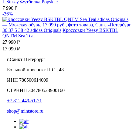
L
Stussy
Футболка Popsicle
7 990 ₽
-36%
36
37.5
38
42
adidas Originals
Кроссовки Yeezy BSKTBL
QNTM Sea Teal
27 990 ₽
17 990 ₽
г.Санкт-Петербург
Большой проспект П.С., 48
ИНН 780500614009
ОГРНИП 304780523900160
+7 812 449-51-71
shop@mintstore.ru