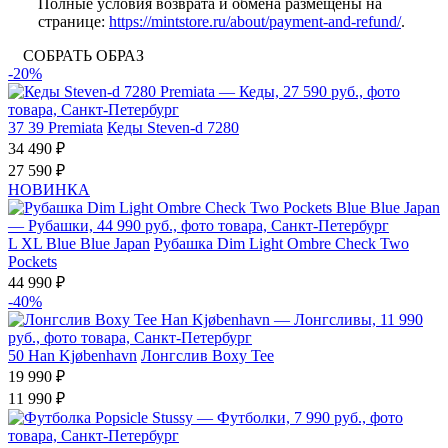
Полные условия возврата и обмена размещены на
странице:
https://mintstore.ru/about/payment-and-refund/
.
СОБРАТЬ ОБРАЗ
-20%
37
39
Premiata
Кеды Steven-d 7280
34 490 ₽
27 590 ₽
НОВИНКА
L
XL
Blue Blue Japan
Рубашка Dim Light Ombre Check Two
Pockets
44 990 ₽
-40%
50
Han Kjøbenhavn
Лонгслив Boxy Tee
19 990 ₽
11 990 ₽