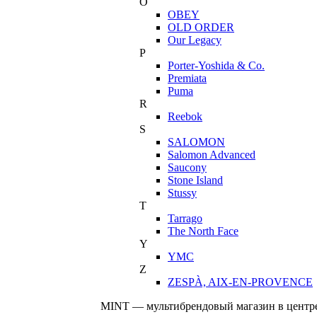
O
OBEY
OLD ORDER
Our Legacy
P
Porter-Yoshida & Co.
Premiata
Puma
R
Reebok
S
SALOMON
Salomon Advanced
Saucony
Stone Island
Stussy
T
Tarrago
The North Face
Y
YMC
Z
ZESPÀ, AIX-EN-PROVENCE
MINT — мультибрендовый магазин в центре