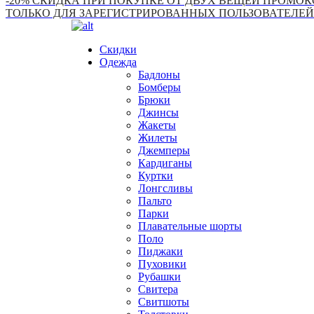
-20% СКИДКА ПРИ ПОКУПКЕ ОТ ДВУХ ВЕЩЕЙ ПРОМОКО
ТОЛЬКО ДЛЯ ЗАРЕГИСТРИРОВАННЫХ ПОЛЬЗОВАТЕЛЕЙ
Скидки
Одежда
Бадлоны
Бомберы
Брюки
Джинсы
Жакеты
Жилеты
Джемперы
Кардиганы
Куртки
Лонгсливы
Пальто
Парки
Плавательные шорты
Поло
Пиджаки
Пуховики
Рубашки
Свитера
Свитшоты