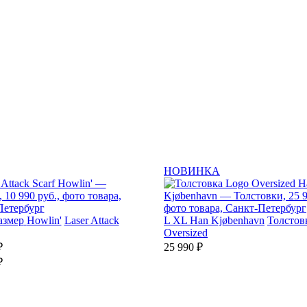
НОВИНКА
азмер
Howlin'
Laser Attack
L
XL
Han Kjøbenhavn
Толстов
Oversized
₽
25 990 ₽
₽