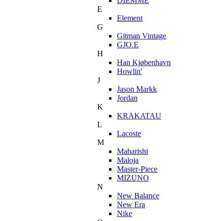
DIEMME
E
Element
G
Gitman Vintage
GJO.E
H
Han Kjøbenhavn
Howlin'
J
Jason Markk
Jordan
K
KRAKATAU
L
Lacoste
M
Maharishi
Maloja
Master-Piece
MIZUNO
N
New Balance
New Era
Nike