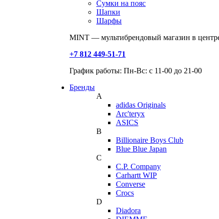
Сумки на пояс
Шапки
Шарфы
MINT — мультибрендовый магазин в центре
+7 812 449-51-71
График работы: Пн-Вс: с 11-00 до 21-00
Бренды
A
adidas Originals
Arc'teryx
ASICS
B
Billionaire Boys Club
Blue Blue Japan
C
C.P. Company
Carhartt WIP
Converse
Crocs
D
Diadora