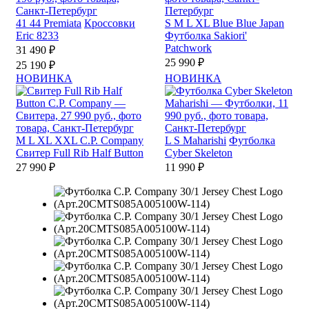
41
44
Premiata
Кроссовки
S
M
L
XL
Blue Blue Japan
Eric 8233
Футболка Sakiori'
Patchwork
31 490 ₽
25 990 ₽
25 190 ₽
НОВИНКА
НОВИНКА
M
L
XL
XXL
C.P. Company
L
S
Maharishi
Футболка
Свитер Full Rib Half Button
Cyber Skeleton
27 990 ₽
11 990 ₽