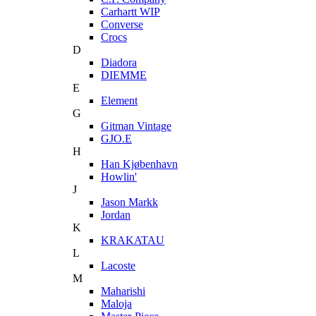
Carhartt WIP
Converse
Crocs
D
Diadora
DIEMME
E
Element
G
Gitman Vintage
GJO.E
H
Han Kjøbenhavn
Howlin'
J
Jason Markk
Jordan
K
KRAKATAU
L
Lacoste
M
Maharishi
Maloja