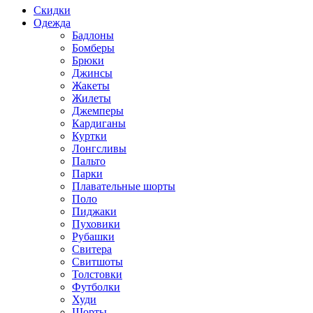
Скидки
Одежда
Бадлоны
Бомберы
Брюки
Джинсы
Жакеты
Жилеты
Джемперы
Кардиганы
Куртки
Лонгсливы
Пальто
Парки
Плавательные шорты
Поло
Пиджаки
Пуховики
Рубашки
Свитера
Свитшоты
Толстовки
Футболки
Худи
Шорты