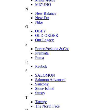
Master-Piece
MIZUNO
N
New Balance
New Era
Nike
O
OBEY
OLD ORDER
Our Legacy
P
Porter-Yoshida & Co.
Premiata
Puma
R
Reebok
S
SALOMON
Salomon Advanced
Saucony
Stone Island
Stussy
T
Tarrago
The North Face