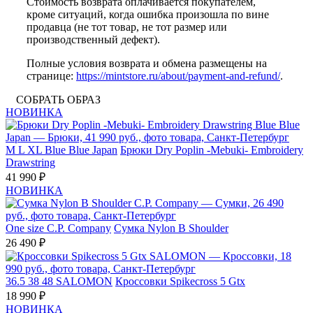
Стоимость возврата оплачивается покупателем,
кроме ситуаций, когда ошибка произошла по вине
продавца (не тот товар, не тот размер или
производственный дефект).
Полные условия возврата и обмена размещены на
странице:
https://mintstore.ru/about/payment-and-refund/
.
СОБРАТЬ ОБРАЗ
НОВИНКА
M
L
XL
Blue Blue Japan
Брюки Dry Poplin -Mebuki- Embroidery
Drawstring
41 990 ₽
НОВИНКА
One size
C.P. Company
Сумка Nylon B Shoulder
26 490 ₽
36.5
38
48
SALOMON
Кроссовки Spikecross 5 Gtx
18 990 ₽
НОВИНКА