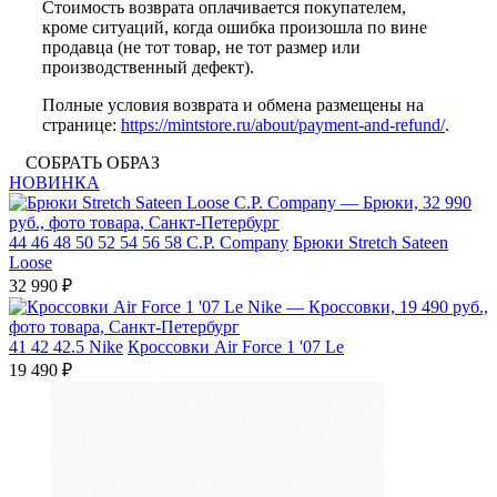
Стоимость возврата оплачивается покупателем,
кроме ситуаций, когда ошибка произошла по вине
продавца (не тот товар, не тот размер или
производственный дефект).
Полные условия возврата и обмена размещены на
странице:
https://mintstore.ru/about/payment-and-refund/
.
СОБРАТЬ ОБРАЗ
НОВИНКА
44
46
48
50
52
54
56
58
C.P. Company
Брюки Stretch Sateen
Loose
32 990 ₽
41
42
42.5
Nike
Кроссовки Air Force 1 '07 Le
19 490 ₽