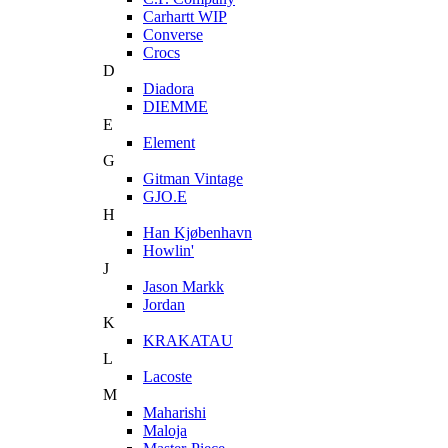
Carhartt WIP
Converse
Crocs
D
Diadora
DIEMME
E
Element
G
Gitman Vintage
GJO.E
H
Han Kjøbenhavn
Howlin'
J
Jason Markk
Jordan
K
KRAKATAU
L
Lacoste
M
Maharishi
Maloja