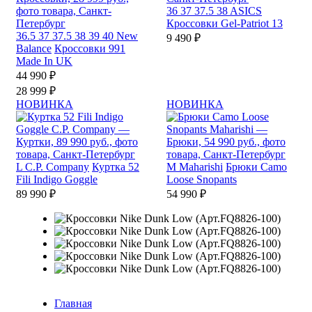
36
37
37.5
38
ASICS
Кроссовки Gel-Patriot 13
36.5
37
37.5
38
39
40
New
9 490 ₽
Balance
Кроссовки 991
Made In UK
44 990 ₽
28 999 ₽
НОВИНКА
НОВИНКА
L
C.P. Company
Куртка 52
M
Maharishi
Брюки Camo
Fili Indigo Goggle
Loose Snopants
89 990 ₽
54 990 ₽
Главная