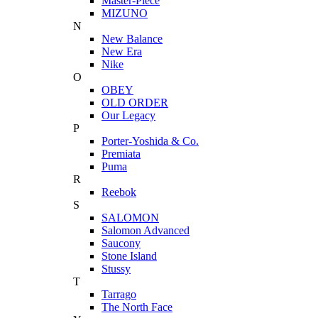
Master-Piece
MIZUNO
N
New Balance
New Era
Nike
O
OBEY
OLD ORDER
Our Legacy
P
Porter-Yoshida & Co.
Premiata
Puma
R
Reebok
S
SALOMON
Salomon Advanced
Saucony
Stone Island
Stussy
T
Tarrago
The North Face