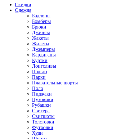
Скидки
Одежда
Бадлоны
Бомберы
Брюки
Джинсы
Жакеты
Жилеты
Джемперы
Кардиганы
Куртки
Лонгсливы
Пальто
Парки
Плавательные шорты
Поло
Пиджаки
Пуховики
Рубашки
Свитера
Свитшоты
Толстовки
Футболки
Худи
Шорты