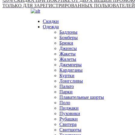
-20% СКИДКА ПРИ ПОКУПКЕ ОТ ДВУХ ВЕЩЕЙ ПРОМОКО
ТОЛЬКО ДЛЯ ЗАРЕГИСТРИРОВАННЫХ ПОЛЬЗОВАТЕЛЕЙ
Скидки
Одежда
Бадлоны
Бомберы
Брюки
Джинсы
Жакеты
Жилеты
Джемперы
Кардиганы
Куртки
Лонгсливы
Пальто
Парки
Плавательные шорты
Поло
Пиджаки
Пуховики
Рубашки
Свитера
Свитшоты