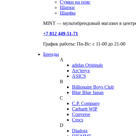
Сумки на пояс
Шапки
Шарфы
MINT — мультибрендовый магазин в центре
+7 812 449-51-71
График работы: Пн-Вс: с 11-00 до 21-00
Бренды
A
adidas Originals
Arc'teryx
ASICS
B
Billionaire Boys Club
Blue Blue Japan
C
C.P. Company
Carhartt WIP
Converse
Crocs
D
Diadora