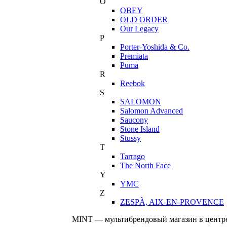
O
OBEY
OLD ORDER
Our Legacy
P
Porter-Yoshida & Co.
Premiata
Puma
R
Reebok
S
SALOMON
Salomon Advanced
Saucony
Stone Island
Stussy
T
Tarrago
The North Face
Y
YMC
Z
ZESPÀ, AIX-EN-PROVENCE
MINT — мультибрендовый магазин в центре