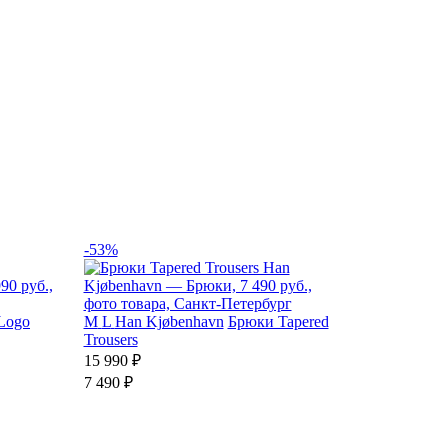
-53%
Logo
M
L
Han Kjøbenhavn
Брюки Tapered
Trousers
15 990 ₽
7 490 ₽