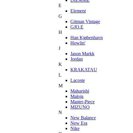
DIEMME
E
Element
G
Gitman Vintage
GJO.E
H
Han Kjøbenhavn
Howlin'
J
Jason Markk
Jordan
K
KRAKATAU
L
Lacoste
M
Maharishi
Maloja
Master-Piece
MIZUNO
N
New Balance
New Era
Nike