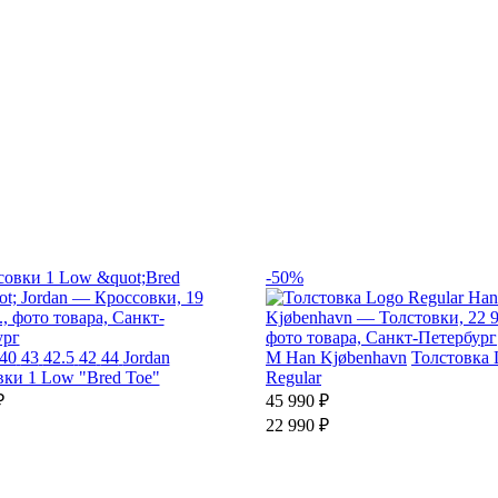
-50%
40
43
42.5
42
44
Jordan
M
Han Kjøbenhavn
Толстовка 
ки 1 Low "Bred Toe"
Regular
₽
45 990 ₽
22 990 ₽