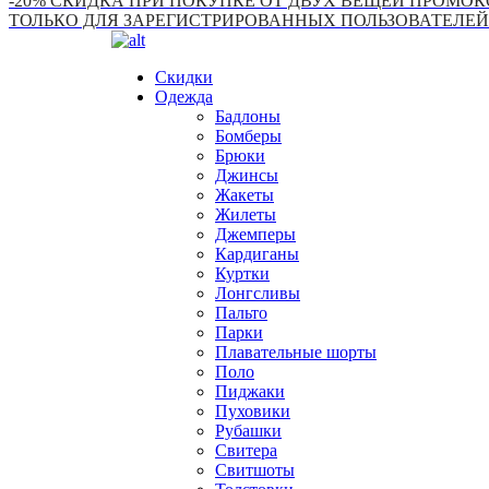
-20% СКИДКА ПРИ ПОКУПКЕ ОТ ДВУХ ВЕЩЕЙ ПРОМОКО
ТОЛЬКО ДЛЯ ЗАРЕГИСТРИРОВАННЫХ ПОЛЬЗОВАТЕЛЕЙ
Скидки
Одежда
Бадлоны
Бомберы
Брюки
Джинсы
Жакеты
Жилеты
Джемперы
Кардиганы
Куртки
Лонгсливы
Пальто
Парки
Плавательные шорты
Поло
Пиджаки
Пуховики
Рубашки
Свитера
Свитшоты