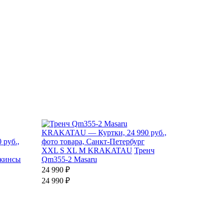
XXL
S
XL
M
KRAKATAU
Тренч
жинсы
Qm355-2 Masaru
24 990 ₽
24 990 ₽