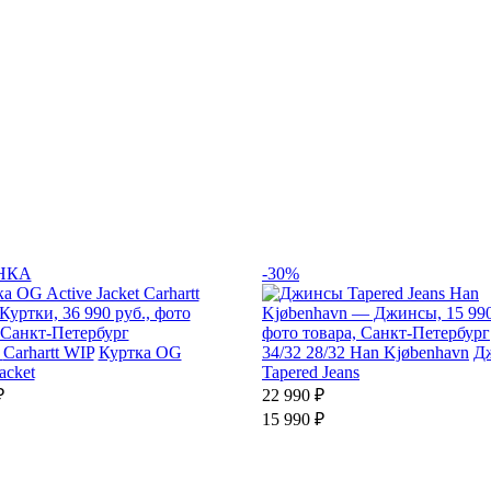
НКА
-30%
Carhartt WIP
Куртка OG
34/32
28/32
Han Kjøbenhavn
Д
acket
Tapered Jeans
₽
22 990 ₽
15 990 ₽