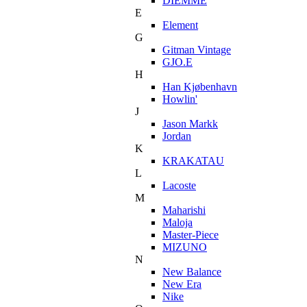
DIEMME
E
Element
G
Gitman Vintage
GJO.E
H
Han Kjøbenhavn
Howlin'
J
Jason Markk
Jordan
K
KRAKATAU
L
Lacoste
M
Maharishi
Maloja
Master-Piece
MIZUNO
N
New Balance
New Era
Nike