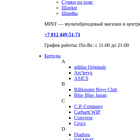
Сумки на пояс
Шапки
Шарфы
MINT — мультибрендовый магазин в центре
+7 812 449-51-71
График работы: Пн-Вс: с 11-00 до 21-00
Бренды
A
adidas Originals
Arc'teryx
ASICS
B
Billionaire Boys Club
Blue Blue Japan
C
C.P. Company
Carhartt WIP
Converse
Crocs
D
Diadora