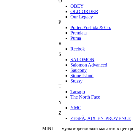
O
OBEY
OLD ORDER
Our Legacy
P
Porter-Yoshida & Co.
Premiata
Puma
R
Reebok
S
SALOMON
Salomon Advanced
Saucony
Stone Island
Stussy
T
Tarrago
The North Face
Y
YMC
Z
ZESPÀ, AIX-EN-PROVENCE
MINT — мультибрендовый магазин в центре