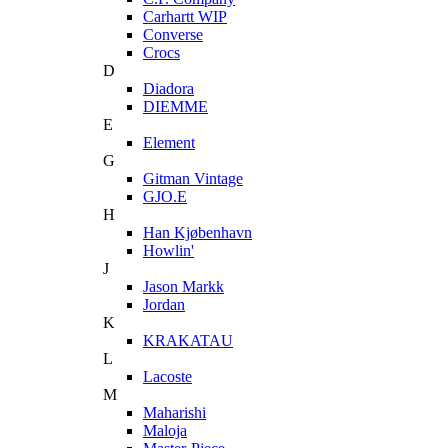
Carhartt WIP
Converse
Crocs
D
Diadora
DIEMME
E
Element
G
Gitman Vintage
GJO.E
H
Han Kjøbenhavn
Howlin'
J
Jason Markk
Jordan
K
KRAKATAU
L
Lacoste
M
Maharishi
Maloja