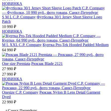
НОВИНКА
S
M
L
C.P. Company
Футболка 30/1 Jersey Short Sleeve Logo
Patch
10 990 ₽
НОВИНКА
M
L
XXL
C.P. Company
Куртка Pro-Tek Hooded Padded Medium
64 990 ₽
One size
Premiata
Рюкзак Blade 2121
27 990 ₽
27 990 ₽
НОВИНКА
Onesize
C.P. Company
Рюкзак Nylon B Lens Detail Garment
Dyed
22 990 ₽
г.Санкт-Петербург