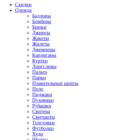
Скидки
Одежда
Бадлоны
Бомберы
Брюки
Джинсы
Жакеты
Жилеты
Джемперы
Кардиганы
Куртки
Лонгсливы
Пальто
Парки
Плавательные шорты
Поло
Пиджаки
Пуховики
Рубашки
Свитера
Свитшоты
Толстовки
Футболки
Худи
Шорты