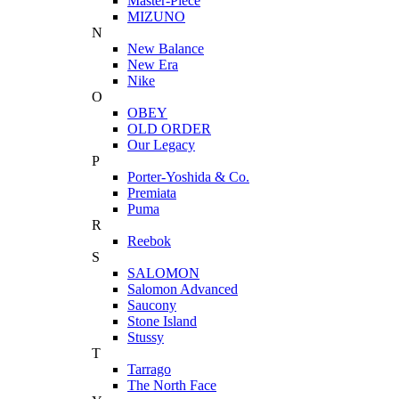
Master-Piece
MIZUNO
N
New Balance
New Era
Nike
O
OBEY
OLD ORDER
Our Legacy
P
Porter-Yoshida & Co.
Premiata
Puma
R
Reebok
S
SALOMON
Salomon Advanced
Saucony
Stone Island
Stussy
T
Tarrago
The North Face