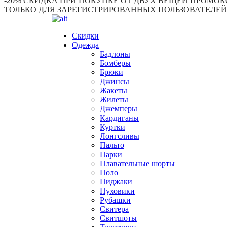
-20% СКИДКА ПРИ ПОКУПКЕ ОТ ДВУХ ВЕЩЕЙ ПРОМОКО
ТОЛЬКО ДЛЯ ЗАРЕГИСТРИРОВАННЫХ ПОЛЬЗОВАТЕЛЕЙ
Скидки
Одежда
Бадлоны
Бомберы
Брюки
Джинсы
Жакеты
Жилеты
Джемперы
Кардиганы
Куртки
Лонгсливы
Пальто
Парки
Плавательные шорты
Поло
Пиджаки
Пуховики
Рубашки
Свитера
Свитшоты