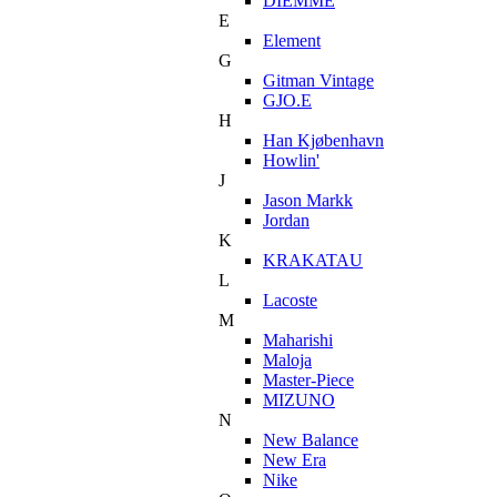
DIEMME
E
Element
G
Gitman Vintage
GJO.E
H
Han Kjøbenhavn
Howlin'
J
Jason Markk
Jordan
K
KRAKATAU
L
Lacoste
M
Maharishi
Maloja
Master-Piece
MIZUNO
N
New Balance
New Era
Nike