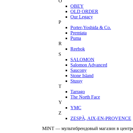
O
OBEY
OLD ORDER
Our Legacy
P
Porter-Yoshida & Co.
Premiata
Puma
R
Reebok
S
SALOMON
Salomon Advanced
Saucony
Stone Island
Stussy
T
Tarrago
The North Face
Y
YMC
Z
ZESPÀ, AIX-EN-PROVENCE
MINT — мультибрендовый магазин в центре