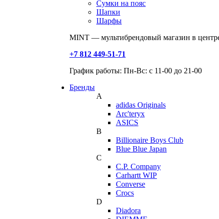
Сумки на пояс
Шапки
Шарфы
MINT — мультибрендовый магазин в центре
+7 812 449-51-71
График работы: Пн-Вс: с 11-00 до 21-00
Бренды
A
adidas Originals
Arc'teryx
ASICS
B
Billionaire Boys Club
Blue Blue Japan
C
C.P. Company
Carhartt WIP
Converse
Crocs
D
Diadora