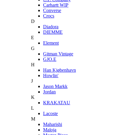
Carhartt WIP
Converse
Crocs
D
Diadora
DIEMME
E
Element
G
Gitman Vintage
GJO.E
H
Han Kjøbenhavn
Howlin'
J
Jason Markk
Jordan
K
KRAKATAU
L
Lacoste
M
Maharishi
Maloja