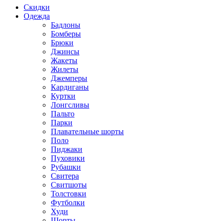
Скидки
Одежда
Бадлоны
Бомберы
Брюки
Джинсы
Жакеты
Жилеты
Джемперы
Кардиганы
Куртки
Лонгсливы
Пальто
Парки
Плавательные шорты
Поло
Пиджаки
Пуховики
Рубашки
Свитера
Свитшоты
Толстовки
Футболки
Худи
Шорты