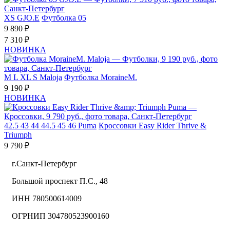
XS
GJO.E
Футболка 05
9 890 ₽
7 310 ₽
НОВИНКА
M
L
XL
S
Maloja
Футболка MoraineM.
9 190 ₽
НОВИНКА
42.5
43
44
44.5
45
46
Puma
Кроссовки Easy Rider Thrive &
Triumph
9 790 ₽
г.Санкт-Петербург
Большой проспект П.С., 48
ИНН 780500614009
ОГРНИП 304780523900160