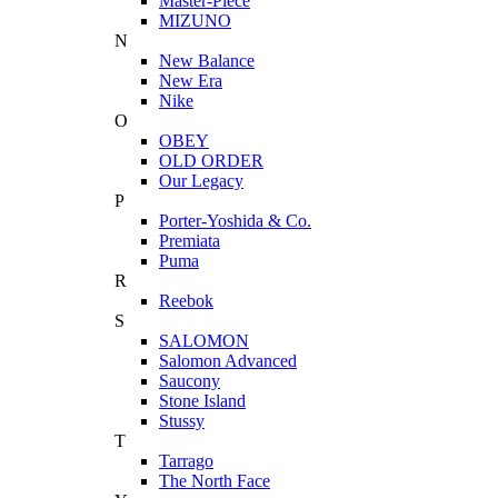
Master-Piece
MIZUNO
N
New Balance
New Era
Nike
O
OBEY
OLD ORDER
Our Legacy
P
Porter-Yoshida & Co.
Premiata
Puma
R
Reebok
S
SALOMON
Salomon Advanced
Saucony
Stone Island
Stussy
T
Tarrago
The North Face