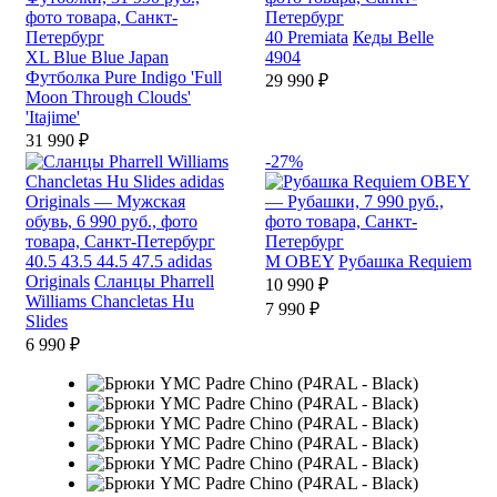
40
Premiata
Кеды Belle
XL
Blue Blue Japan
4904
Футболка Pure Indigo 'Full
29 990 ₽
Moon Through Clouds'
'Itajime'
31 990 ₽
-27%
40.5
43.5
44.5
47.5
adidas
M
OBEY
Рубашка Requiem
Originals
Сланцы Pharrell
10 990 ₽
Williams Chancletas Hu
7 990 ₽
Slides
6 990 ₽