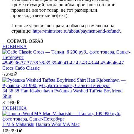
кроме ситуаций, когда ошибка произошла по вине
продавца (не тот товар, не тот размер или
производственный дефект).
Полные условия возврата и обмена размещены на
странице:
https://mintstore.ru/about/payment-and-refund/
.
СОБРАТЬ ОБРАЗ
НОВИНКА
48-49
36-37
37-38
38-39
39-40
41-42
42-43
43-44
45-46
46-47
Crocs
Сабо Classic
6 290 ₽
34
36
38
Han Kjøbenhavn
Рубашка Washed Taffeta Boyfriend
Shirt
31 990 ₽
НОВИНКА
L
M
S
Maharishi
Пальто Wool MA Mac
109 990 ₽