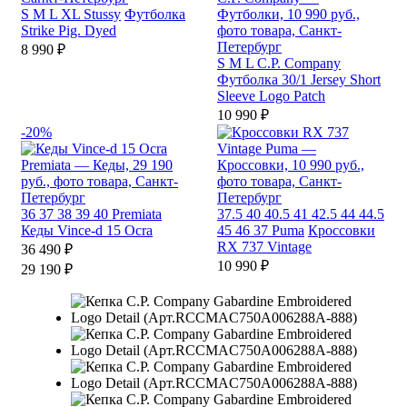
S
M
L
XL
Stussy
Футболка
Strike Pig. Dyed
8 990 ₽
S
M
L
C.P. Company
Футболка 30/1 Jersey Short
Sleeve Logo Patch
10 990 ₽
-20%
36
37
38
39
40
Premiata
37.5
40
40.5
41
42.5
44
44.5
Кеды Vince-d 15 Ocra
45
46
37
Puma
Кроссовки
RX 737 Vintage
36 490 ₽
10 990 ₽
29 190 ₽