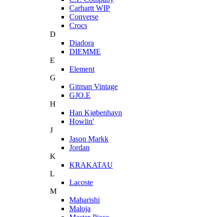
Carhartt WIP
Converse
Crocs
D
Diadora
DIEMME
E
Element
G
Gitman Vintage
GJO.E
H
Han Kjøbenhavn
Howlin'
J
Jason Markk
Jordan
K
KRAKATAU
L
Lacoste
M
Maharishi
Maloja