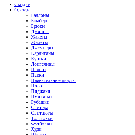
Скидки
Одежда
Бадлоны
Бомберы
Брюки
Джинсы
Жакеты
Жилеты
Джемперы
Кардиганы
Куртки
Лонгсливы
Пальто
Парки
Плавательные шорты
Поло
Пиджаки
Пуховики
Рубашки
Свитера
Свитшоты
Толстовки
Футболки
Худи
Шорты