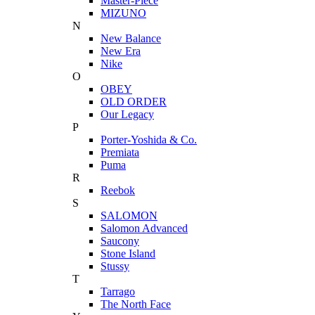
Master-Piece
MIZUNO
N
New Balance
New Era
Nike
O
OBEY
OLD ORDER
Our Legacy
P
Porter-Yoshida & Co.
Premiata
Puma
R
Reebok
S
SALOMON
Salomon Advanced
Saucony
Stone Island
Stussy
T
Tarrago
The North Face