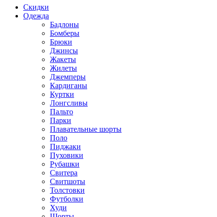
Скидки
Одежда
Бадлоны
Бомберы
Брюки
Джинсы
Жакеты
Жилеты
Джемперы
Кардиганы
Куртки
Лонгсливы
Пальто
Парки
Плавательные шорты
Поло
Пиджаки
Пуховики
Рубашки
Свитера
Свитшоты
Толстовки
Футболки
Худи
Шорты