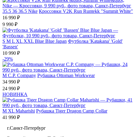
35.5
36
36.5
Nike
Кроссовки V2K Run Runtekk "Summit White"
16 990 ₽
9 990 ₽
S
M
L
XL
XXL
Blue Blue Japan
Футболка 'Katakana' 'Gold'
'Bassen'
10 990 ₽
-29%
M
C.P. Company
Рубашка Ottoman Workwear
34 990 ₽
24 990 ₽
НОВИНКА
M
XL
Maharishi
Рубашка Tiger Dragon Camp Collar
41 990 ₽
г.Санкт-Петербург