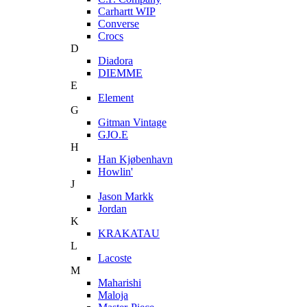
Carhartt WIP
Converse
Crocs
D
Diadora
DIEMME
E
Element
G
Gitman Vintage
GJO.E
H
Han Kjøbenhavn
Howlin'
J
Jason Markk
Jordan
K
KRAKATAU
L
Lacoste
M
Maharishi
Maloja