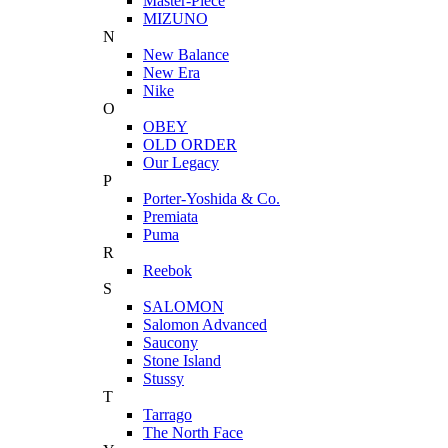
Master-Piece
MIZUNO
N
New Balance
New Era
Nike
O
OBEY
OLD ORDER
Our Legacy
P
Porter-Yoshida & Co.
Premiata
Puma
R
Reebok
S
SALOMON
Salomon Advanced
Saucony
Stone Island
Stussy
T
Tarrago
The North Face