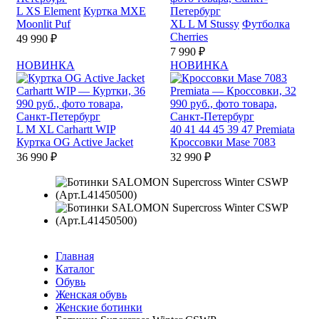
L
XS
Element
Куртка MXE
Moonlit Puf
XL
L
M
Stussy
Футболка
Cherries
49 990 ₽
7 990 ₽
НОВИНКА
НОВИНКА
L
M
XL
Carhartt WIP
40
41
44
45
39
47
Premiata
Куртка OG Active Jacket
Кроссовки Mase 7083
36 990 ₽
32 990 ₽
Главная
Каталог
Обувь
Женская обувь
Женские ботинки