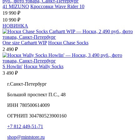
41
MIZUNO
Кроссовки Wave Rider 10
19 990 ₽
10 990 ₽
НОВИНКА
One size
Carhartt WIP
Носки Chase Socks
2 490 ₽
S
Howlin'
Носки Wally Socks
3 490 ₽
г.Санкт-Петербург
Большой проспект П.С., 48
ИНН 780500614009
ОГРНИП 304780523900160
+7 812 449-51-71
shop@mintstore.ru