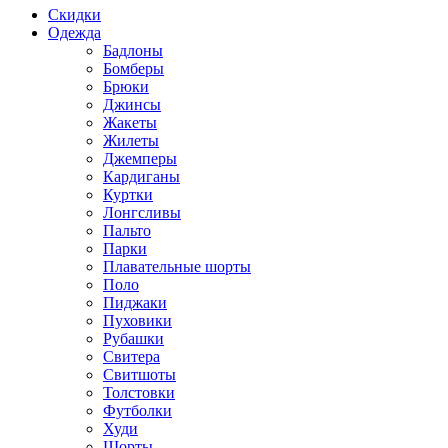
Скидки
Одежда
Бадлоны
Бомберы
Брюки
Джинсы
Жакеты
Жилеты
Джемперы
Кардиганы
Куртки
Лонгсливы
Пальто
Парки
Плавательные шорты
Поло
Пиджаки
Пуховики
Рубашки
Свитера
Свитшоты
Толстовки
Футболки
Худи
Шорты