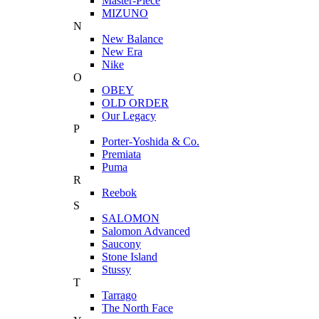
Master-Piece
MIZUNO
N
New Balance
New Era
Nike
O
OBEY
OLD ORDER
Our Legacy
P
Porter-Yoshida & Co.
Premiata
Puma
R
Reebok
S
SALOMON
Salomon Advanced
Saucony
Stone Island
Stussy
T
Tarrago
The North Face