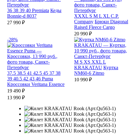
36
38
39
40
Premiata
Кеды
Bonnie-d 8037
XXXL
S
M
L
XL
C.P.
Company
Брюки Diagonal
27 990 ₽
Raised Fleece Cargo
20 990 ₽
-28%
M
S
XS
XXL
L
KRAKATAU
Куртка
37.5
38.5
41
42.5
45
37
38
NM60-6 Zitmo
39
40.5
42
43
46
Puma
10 990 ₽
Кроссовки Veritana Essence
19 490 ₽
13 990 ₽