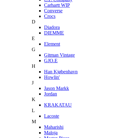
Carhartt WIP
Converse
Crocs
D
Diadora
DIEMME
E
Element
G
Gitman Vintage
GJO.E
H
Han Kjøbenhavn
Howlin'
J
Jason Markk
Jordan
K
KRAKATAU
L
Lacoste
M
Maharishi
Maloja