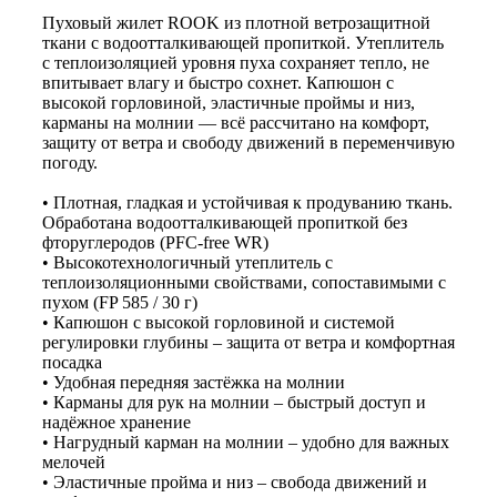
Пуховый жилет ROOK из плотной ветрозащитной
ткани с водоотталкивающей пропиткой. Утеплитель
с теплоизоляцией уровня пуха сохраняет тепло, не
впитывает влагу и быстро сохнет. Капюшон с
высокой горловиной, эластичные проймы и низ,
карманы на молнии — всё рассчитано на комфорт,
защиту от ветра и свободу движений в переменчивую
погоду.
• Плотная, гладкая и устойчивая к продуванию ткань.
Обработана водоотталкивающей пропиткой без
фторуглеродов (PFC-free WR)
• Высокотехнологичный утеплитель с
теплоизоляционными свойствами, сопоставимыми с
пухом (FP 585 / 30 г)
• Капюшон с высокой горловиной и системой
регулировки глубины – защита от ветра и комфортная
посадка
• Удобная передняя застёжка на молнии
• Карманы для рук на молнии – быстрый доступ и
надёжное хранение
• Нагрудный карман на молнии – удобно для важных
мелочей
• Эластичные пройма и низ – свобода движений и