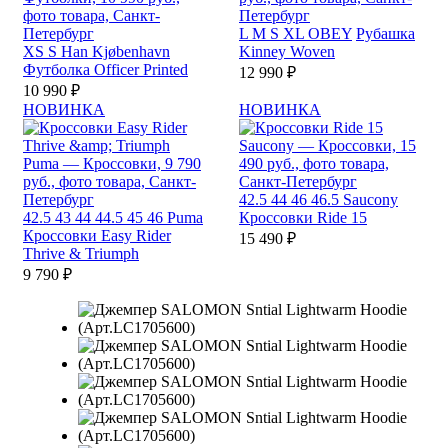
L
M
S
XL
OBEY
Рубашка
XS
S
Han Kjøbenhavn
Kinney Woven
Футболка Officer Printed
12 990 ₽
10 990 ₽
НОВИНКА
НОВИНКА
42.5
44
46
46.5
Saucony
42.5
43
44
44.5
45
46
Puma
Кроссовки Ride 15
Кроссовки Easy Rider
15 490 ₽
Thrive & Triumph
9 790 ₽