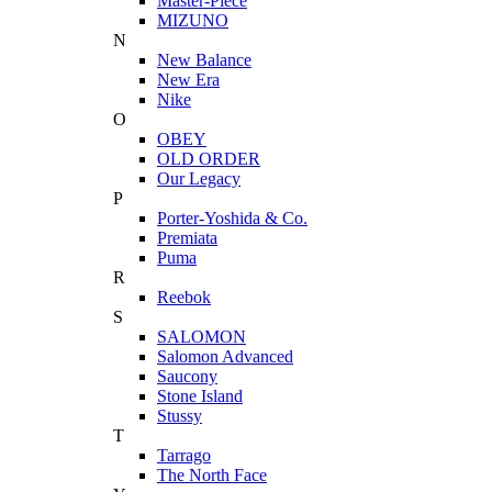
Master-Piece
MIZUNO
N
New Balance
New Era
Nike
O
OBEY
OLD ORDER
Our Legacy
P
Porter-Yoshida & Co.
Premiata
Puma
R
Reebok
S
SALOMON
Salomon Advanced
Saucony
Stone Island
Stussy
T
Tarrago
The North Face