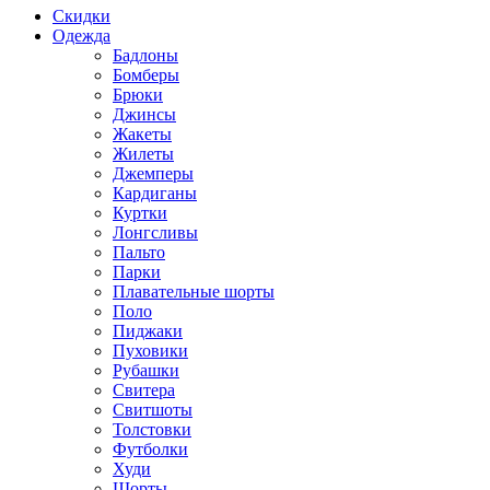
Скидки
Одежда
Бадлоны
Бомберы
Брюки
Джинсы
Жакеты
Жилеты
Джемперы
Кардиганы
Куртки
Лонгсливы
Пальто
Парки
Плавательные шорты
Поло
Пиджаки
Пуховики
Рубашки
Свитера
Свитшоты
Толстовки
Футболки
Худи
Шорты