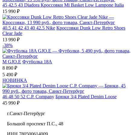
45
42.5
43
Diadora
Кроссовки Mi Basket Low Lampone Italia
15 990 ₽
40.5
41
42
43
40
42.5
Nike
Кроссовки Dunk Low Retro Shoes
Clear Jade
13 990 ₽
-38%
M
GJO.E
Футболка 18A
8 890 ₽
5 490 ₽
НОВИНКА
46
48
50
52
C.P. Company
Брюки 3/4 Plated Denim Loose
45 990 ₽
г.Санкт-Петербург
Большой проспект П.С., 48
ИНН 780500614009