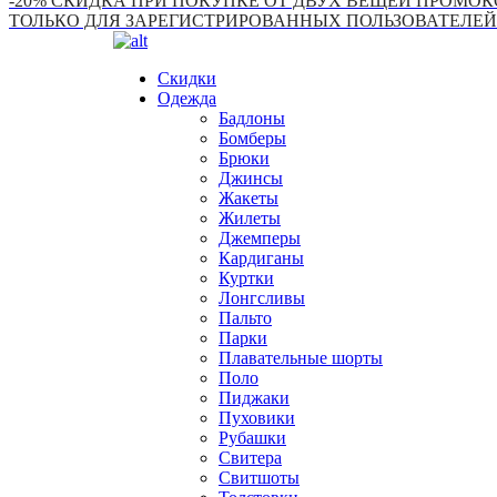
-20% СКИДКА ПРИ ПОКУПКЕ ОТ ДВУХ ВЕЩЕЙ ПРОМОКО
ТОЛЬКО ДЛЯ ЗАРЕГИСТРИРОВАННЫХ ПОЛЬЗОВАТЕЛЕЙ
Скидки
Одежда
Бадлоны
Бомберы
Брюки
Джинсы
Жакеты
Жилеты
Джемперы
Кардиганы
Куртки
Лонгсливы
Пальто
Парки
Плавательные шорты
Поло
Пиджаки
Пуховики
Рубашки
Свитера
Свитшоты