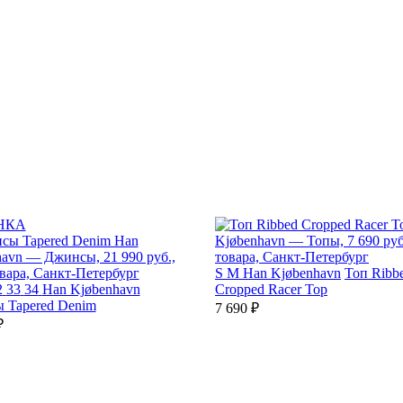
НКА
S
M
Han Kjøbenhavn
Топ Ribb
2
33
34
Han Kjøbenhavn
Cropped Racer Top
 Tapered Denim
7 690 ₽
₽