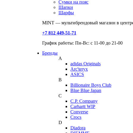
Сумки на пояс
Шапки
Шарфы
MINT — мультибрендовый магазин в центре
+7 812 449-51-71
График работы: Пн-Вс: с 11-00 до 21-00
Бренды
A
adidas Originals
Arc'teryx
ASICS
B
Billionaire Boys Club
Blue Blue Japan
C
C.P. Company
Carhartt WIP
Converse
Crocs
D
Diadora