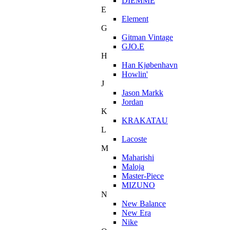
DIEMME
E
Element
G
Gitman Vintage
GJO.E
H
Han Kjøbenhavn
Howlin'
J
Jason Markk
Jordan
K
KRAKATAU
L
Lacoste
M
Maharishi
Maloja
Master-Piece
MIZUNO
N
New Balance
New Era
Nike