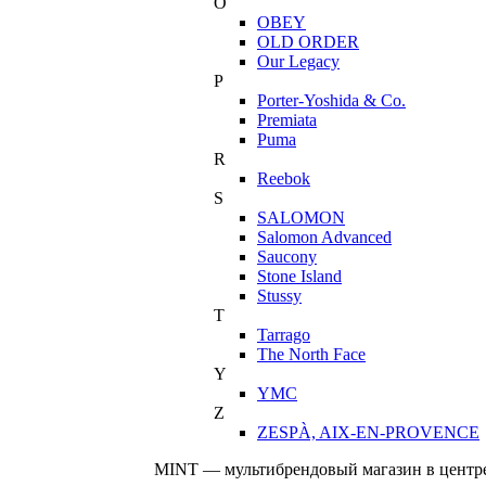
O
OBEY
OLD ORDER
Our Legacy
P
Porter-Yoshida & Co.
Premiata
Puma
R
Reebok
S
SALOMON
Salomon Advanced
Saucony
Stone Island
Stussy
T
Tarrago
The North Face
Y
YMC
Z
ZESPÀ, AIX-EN-PROVENCE
MINT — мультибрендовый магазин в центре