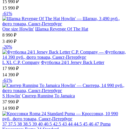
15 990 ₽
15 990 ₽
-61%
One size
Howlin'
Шапка Revenge Of The Hat
8 990 ₽
3 490 ₽
-20%
L
XL
C.P. Company
Футболка 24/1 Jersey Back Letter
17 990 ₽
14 390 ₽
-61%
S
Howlin'
Свитер Running To Jamaica
37 990 ₽
14 990 ₽
37
37.5
38
38.5
39
40
40.5
42.5
43
44
44.5
45
46
47
Puma