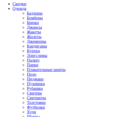
Скидки
Одежда
Бадлоны
Бомберы
Брюки
Джинсы
Жакеты
Жилеты
Джемперы
Кардиганы
Куртки
Лонгсливы
Пальто
Парки
Плавательные шорты
Поло
Пиджаки
Пуховики
Рубашки
Свитера
Свитшоты
Толстовки
Футболки
Худи
Шорты