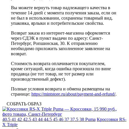
Вы можете вернуть товар надлежащего качества в
течение 14 дней с момента получения заказа, если он
не был в использовании, сохранены товарный вид,
упаковка, ярлыки и потребительские свойства.
Возврат заказа из интернет-магазина оформляется
через СДЭК в пункт выдачи по адресу: Санкт-
Петербург, Ропшинская, 30. К отправлению
необходимо приложить заполненное заявление на
возврат.
Стоимость возврата оплачивается покупателем,
кроме ситуаций, когда ошибка произошла по вине
продавца (не тот товар, не тот размер или
производственный дефект).
Полные условия возврата и обмена размещены на
странице:
https://mintstore.ru/about/payment-and-refund/
.
СОБРАТЬ ОБРАЗ
40.5
41
42
42.5
43
44
44.5
45
46
37
37.5
38
Puma
Кроссовки RS-
X Triple