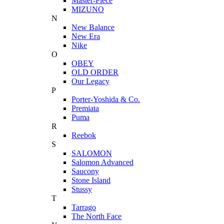
Master-Piece
MIZUNO
N
New Balance
New Era
Nike
O
OBEY
OLD ORDER
Our Legacy
P
Porter-Yoshida & Co.
Premiata
Puma
R
Reebok
S
SALOMON
Salomon Advanced
Saucony
Stone Island
Stussy
T
Tarrago
The North Face