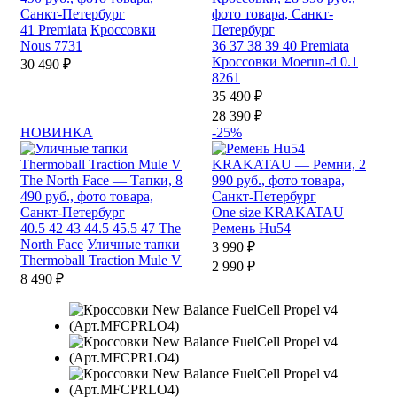
41
Premiata
Кроссовки
Nous 7731
36
37
38
39
40
Premiata
Кроссовки Moerun-d 0.1
30 490 ₽
8261
35 490 ₽
28 390 ₽
НОВИНКА
-25%
One size
KRAKATAU
40.5
42
43
44.5
45.5
47
The
Ремень Hu54
North Face
Уличные тапки
3 990 ₽
Thermoball Traction Mule V
2 990 ₽
8 490 ₽