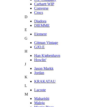
Carhartt WIP
Converse
Crocs
D
Diadora
DIEMME
E
Element
G
Gitman Vintage
GJO.E
H
Han Kjøbenhavn
Howlin'
J
Jason Markk
Jordan
K
KRAKATAU
L
Lacoste
M
Maharishi
Maloja