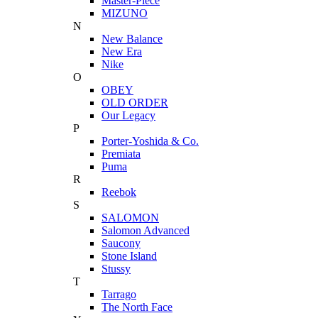
Master-Piece
MIZUNO
N
New Balance
New Era
Nike
O
OBEY
OLD ORDER
Our Legacy
P
Porter-Yoshida & Co.
Premiata
Puma
R
Reebok
S
SALOMON
Salomon Advanced
Saucony
Stone Island
Stussy
T
Tarrago
The North Face