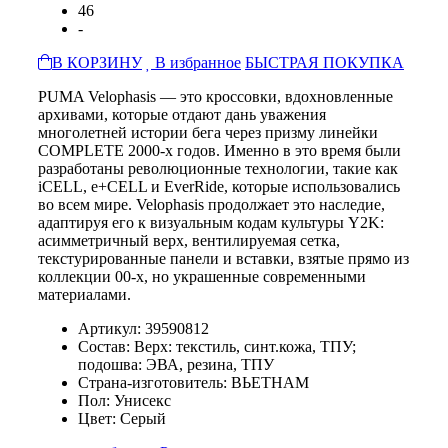
46
-
В КОРЗИНУ
В избранное
БЫСТРАЯ ПОКУПКА
PUMA Velophasis — это кроссовки, вдохновленные
архивами, которые отдают дань уважения
многолетней истории бега через призму линейки
COMPLETE 2000-х годов. Именно в это время были
разработаны революционные технологии, такие как
iCELL, e+CELL и EverRide, которые использовались
во всем мире. Velophasis продолжает это наследие,
адаптируя его к визуальным кодам культуры Y2K:
асимметричный верх, вентилируемая сетка,
текстурированные панели и вставки, взятые прямо из
коллекции 00-х, но украшенные современными
материалами.
Артикул: 39590812
Состав: Верх: текстиль, синт.кожа, ТПУ;
подошва: ЭВА, резина, ТПУ
Страна-изготовитель: ВЬЕТНАМ
Пол: Унисекс
Цвет: Серый