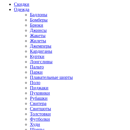
Скидки
Одежда
Бадлоны
Бомберы
Брюки
Джинсы
Жакеты
Жилеты
Джемперы
Кардиганы
Куртки
Лонгсливы
Пальто
Парки
Плавательные шорты
Поло
Пиджаки
Пуховики
Рубашки
Свитера
Свитшоты
Толстовки
Футболки
Худи
Шорты