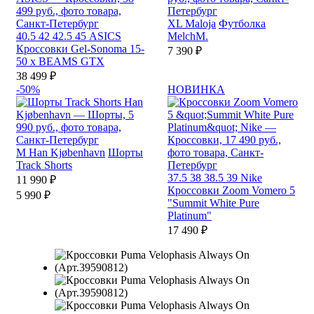
XL
Maloja
Футболка
40.5
42
42.5
45
ASICS
MelchM.
Кроссовки Gel-Sonoma 15-
7 390 ₽
50 x BEAMS GTX
38 499 ₽
-50%
НОВИНКА
M
Han Kjøbenhavn
Шорты
Track Shorts
37.5
38
38.5
39
Nike
11 990 ₽
Кроссовки Zoom Vomero 5
5 990 ₽
"Summit White Pure
Platinum"
17 490 ₽