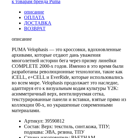
к товарам бренда Puma
описание
ОПЛАТА
ДОСТАВКА
ВОЗВРАТ
описание
PUMA Velophasis — это кроссовки, вдохновленные
архивами, которые отдают дань уважения
многолетней истории бега через призму линейки
COMPLETE 2000-х годов. Именно в это время были
разработаны революционные технологии, такие как
iCELL, e+CELL и EverRide, которые использовались
во всем мире. Velophasis продолжает это наследие,
адаптируя его к визуальным кодам культуры Y2K:
асимметричный верх, вентилируемая сетка,
текстурированные панели и вставки, взятые прямо из
коллекции 00-х, но украшенные современными
материалами.
Артикул: 39590812
Состав: Верх: текстиль, синт.кожа, ТПУ;
подошва: ЭВА, резина, ТПУ
Страна-изготовитель: ВЬЕТНАМ