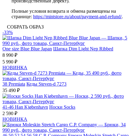
производственный дефект).
Полные условия возврата и обмена размещены на
странице:
https://mintstore.ru/about/payment-and-refund/
.
СОБРАТЬ ОБРАЗ
-33%
One size
Blue Blue Japan
Шапка Dim Light Nep Ribbed
8 990 ₽
5 990 ₽
НОВИНКА
38
Premiata
Кеды Steven-d 7273
35 490 ₽
41-46
Han Kjøbenhavn
Носки Socks
2 590 ₽
НОВИНКА
46
50
52
54
56
58
C.P. Company
Брюки Moleskin Stretch Cargo