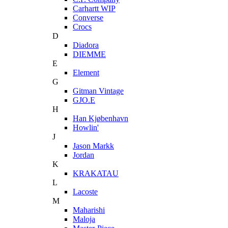
Carhartt WIP
Converse
Crocs
D
Diadora
DIEMME
E
Element
G
Gitman Vintage
GJO.E
H
Han Kjøbenhavn
Howlin'
J
Jason Markk
Jordan
K
KRAKATAU
L
Lacoste
M
Maharishi
Maloja