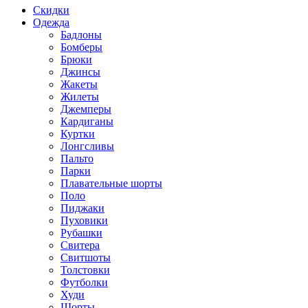
Скидки
Одежда
Бадлоны
Бомберы
Брюки
Джинсы
Жакеты
Жилеты
Джемперы
Кардиганы
Куртки
Лонгсливы
Пальто
Парки
Плавательные шорты
Поло
Пиджаки
Пуховики
Рубашки
Свитера
Свитшоты
Толстовки
Футболки
Худи
Шорты