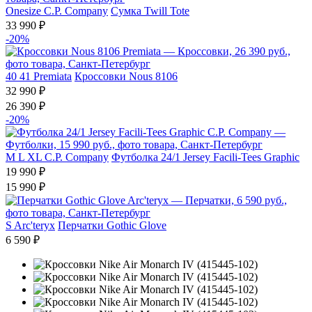
Onesize
C.P. Company
Сумка Twill Tote
33 990 ₽
-20%
40
41
Premiata
Кроссовки Nous 8106
32 990 ₽
26 390 ₽
-20%
M
L
XL
C.P. Company
Футболка 24/1 Jersey Facili-Tees Graphic
19 990 ₽
15 990 ₽
S
Arc'teryx
Перчатки Gothic Glove
6 590 ₽