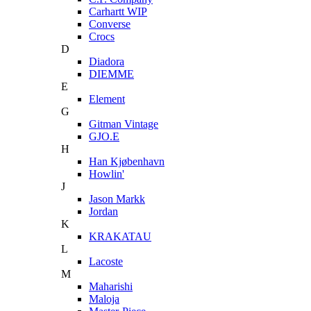
Carhartt WIP
Converse
Crocs
D
Diadora
DIEMME
E
Element
G
Gitman Vintage
GJO.E
H
Han Kjøbenhavn
Howlin'
J
Jason Markk
Jordan
K
KRAKATAU
L
Lacoste
M
Maharishi
Maloja