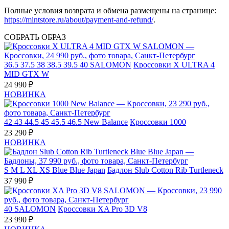
Полные условия возврата и обмена размещены на странице:
https://mintstore.ru/about/payment-and-refund/
.
СОБРАТЬ ОБРАЗ
36.5
37.5
38
38.5
39.5
40
SALOMON
Кроссовки X ULTRA 4
MID GTX W
24 990 ₽
НОВИНКА
42
43
44.5
45
45.5
46.5
New Balance
Кроссовки 1000
23 290 ₽
НОВИНКА
S
M
L
XL
XS
Blue Blue Japan
Бадлон Slub Cotton Rib Turtleneck
37 990 ₽
40
SALOMON
Кроссовки XA Pro 3D V8
23 990 ₽