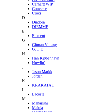
Carhartt WIP
Converse
Crocs
D
Diadora
DIEMME
E
Element
G
Gitman Vintage
GJO.E
H
Han Kjøbenhavn
Howlin'
J
Jason Markk
Jordan
K
KRAKATAU
L
Lacoste
M
Maharishi
Maloja