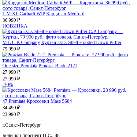
L
M
XL
Carhartt WIP
Кардиган Medford
36 990 ₽
НОВИНКА
M
L
C.P. Company
Куртка D.D. Shell Hooded Down Puffer
79 990 ₽
One size
Premiata
Рюкзак Blade 2121
27 990 ₽
27 990 ₽
-30%
47
Premiata
Кроссовки Mase 5684
34 490 ₽
23 990 ₽
г.Санкт-Петербург
Большой проспект П.С., 48