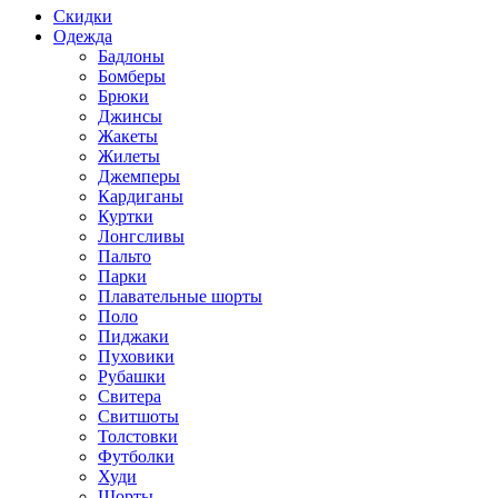
Скидки
Одежда
Бадлоны
Бомберы
Брюки
Джинсы
Жакеты
Жилеты
Джемперы
Кардиганы
Куртки
Лонгсливы
Пальто
Парки
Плавательные шорты
Поло
Пиджаки
Пуховики
Рубашки
Свитера
Свитшоты
Толстовки
Футболки
Худи
Шорты