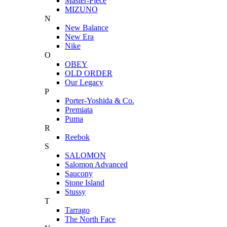
Master-Piece
MIZUNO
N
New Balance
New Era
Nike
O
OBEY
OLD ORDER
Our Legacy
P
Porter-Yoshida & Co.
Premiata
Puma
R
Reebok
S
SALOMON
Salomon Advanced
Saucony
Stone Island
Stussy
T
Tarrago
The North Face