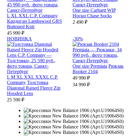
One size
Carhartt WIP
L
XL
XXL
C.P. Company
Носки Chase Socks
Кардиган Lambswool GRS
2 490 ₽
Buttoned Knit
45 990 ₽
НОВИНКА
-30%
One size
Premiata
Рюкзак
Booker 2104
L
M
XL
XXL
XXXL
C.P.
49 990 ₽
Company
Толстовка
34 990 ₽
Diagonal Raised Fleece Zip
Hooded Lens
25 590 ₽