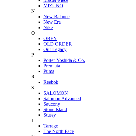
Master-Piece
MIZUNO
N
New Balance
New Era
Nike
O
OBEY
OLD ORDER
Our Legacy
P
Porter-Yoshida & Co.
Premiata
Puma
R
Reebok
S
SALOMON
Salomon Advanced
Saucony
Stone Island
Stussy
T
Tarrago
The North Face