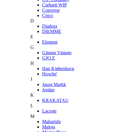
Carhartt WIP
Converse
Crocs
D
Diadora
DIEMME
E
Element
G
Gitman Vintage
GJO.E
H
Han Kjøbenhavn
Howlin'
J
Jason Markk
Jordan
K
KRAKATAU
L
Lacoste
M
Maharishi
Maloja