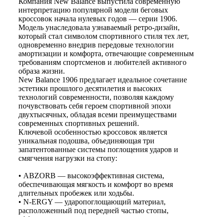
Компания New Balance выпустила современную
интерпретацию популярной модели беговых
кроссовок начала нулевых годов — серии 1906.
Модель унаследовала узнаваемый ретро-дизайн,
который стал символом спортивного стиля тех лет,
одновременно внедрив передовые технологии
амортизации и комфорта, отвечающие современным
требованиям спортсменов и любителей активного
образа жизни.
New Balance 1906 предлагает идеальное сочетание
эстетики прошлого десятилетия и высоких
технологий современности, позволяя каждому
почувствовать себя героем спортивной эпохи
двухтысячных, обладая всеми преимуществами
современных спортивных решений.
Ключевой особенностью кроссовок является
уникальная подошва, объединяющая три
запатентованные системы поглощения ударов и
смягчения нагрузки на стопу:
• ABZORB — высокоэффективная система,
обеспечивающая мягкость и комфорт во время
длительных пробежек или ходьбы.
• N-ERGY — ударопоглощающий материал,
расположенный под передней частью стопы,