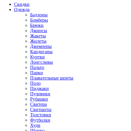
Скидки
Одежда
Бадлоны
Бомберы
Брюки
Джинсы
Жакеты
Жилеты
Джемперы
Кардиганы
Куртки
Лонгсливы
Пальто
Парки
Плавательные шорты
Поло
Пиджаки
Пуховики
Рубашки
Свитера
Свитшоты
Толстовки
Футболки
Худи
Шорты